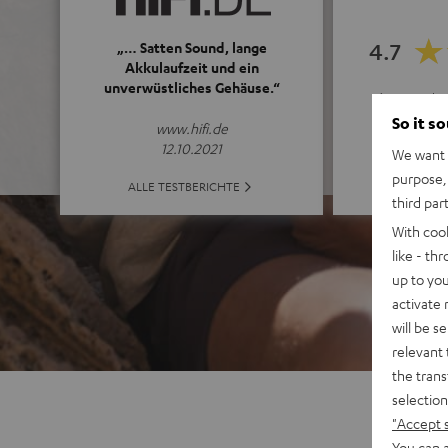
4.7
„… Satten Sound, lange
Akkulaufzeit und ein
unverwüstliches Gehäuse.“
(4.7 von 5 b
So it s
www.hifi.de
12.10.2021
We want t
purpose, 
ALLE B
ALLE TESTBERICHTE
third par
With coo
like - th
up to you
activate
will be s
relevant 
the trans
selection
"Accept 
You can a