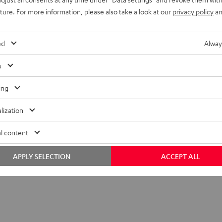
uture. For more information, please also take a look at our
privacy policy
an
ed
Alway
s
ing
lization
l content
APPLY SELECTION
ACCEPT ALL