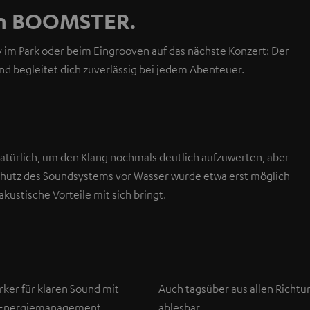
ein BOOMSTER.
y im Park oder beim Eingrooven auf das nächste Konzert: Der
d begleitet dich zuverlässig bei jedem Abenteuer.
ürlich, um den Klang nochmals deutlich aufzuwerten, aber
 Schutz des Soundsystems vor Wasser wurde etwa erst möglich
ustische Vorteile mit sich bringt.
rker für klaren Sound mit
Auch tagsüber aus allen Richtu
 Energiemanagement.
ablesbar.