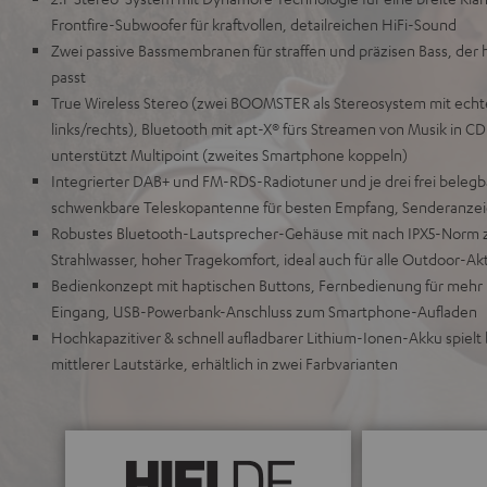
Frontfire-Subwoofer für kraftvollen, detailreichen HiFi-Sound
Zwei passive Bassmembranen für straffen und präzisen Bass, der 
passt
True Wireless Stereo (zwei BOOMSTER als Stereosystem mit echt
links/rechts), Bluetooth mit apt-X® fürs Streamen von Musik in CD
unterstützt Multipoint (zweites Smartphone koppeln)
Integrierter DAB+ und FM-RDS-Radiotuner und je drei frei belegb
schwenkbare Teleskopantenne für besten Empfang, Senderanzeig
Robustes Bluetooth-Lautsprecher-Gehäuse mit nach IPX5-Norm ze
Strahlwasser, hoher Tragekomfort, ideal auch für alle Outdoor-Akt
Bedienkonzept mit haptischen Buttons, Fernbedienung für mehr
Eingang, USB-Powerbank-Anschluss zum Smartphone-Aufladen
Hochkapazitiver & schnell aufladbarer Lithium-Ionen-Akku spielt 
mittlerer Lautstärke, erhältlich in zwei Farbvarianten