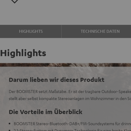
HIGHLIGHTS
TECHNISCHE DATEN
Highlights
Darum lieben wir dieses Produkt
Der BOOMSTER setzt Maßstäbe. Er ist der tragbare Outdoor-Speaker
stellt aber selbst kompakte Stereoanlagen im Wohnzimmer in den S
Die Vorteile im Überblick
BOOMSTER Stereo-Bluetooth-DAB+/FM-Soundsystems für drinn
2.1-Stereo-System mit Dynamore Technologie für eine breite Klan