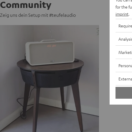
Community
for the f
imprint
.
Zeig uns dein Setup mit #teufelaudio
Requir
Analysi
Market
Persona
Externa