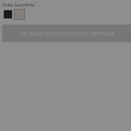
Farbe:
Sand White
Night
Sand
Black
White
DIE WARE IST DERZEIT NICHT LIEFERBAR