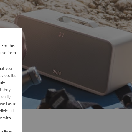
 For this
also from
hat you
vice. It's
nly
t they
really
well as to
dividual
rm with
 effect