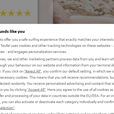
ei 1151 Bewertungen)
ounds like you
o offer you a safe surfing experience that exactly matches your interests.
Teufel uses cookies and other tracking technologies on these websites - 
EWERTUNGEN
ties - and engages personalization services.
kies, we and other marketing partners process data from you and learn w
rough your behaviour on our website and information from your terminal de
: If you click on
"Reject All"
, you confirm our default setting, in which we o
 necessary cookies. This means that you will receive recommendations, bu
elected randomly. You receive personalized advertising and content that is 
to you by clicking
"Accept All"
. Here you agree to the use of all cookies as 
fer and processing of your data in countries outside the EU/EEA. For an in
, you can also activate or deactivate each category individually and confi
selection"
.
djust all consents at any time under "Data settings" and revoke them with