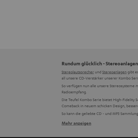
Rundum glücklich - Stereoanlagen
Stereolautsprecher
und
Stereoanlagen
gibt e
all unsere CD-Verstärker unserer Kombo Seri
So verfügen nun alle unsere Stereosysteme m
Radioempfang.
Die Teufel Kombo Serie bietet High-Fidelity 
Comeback in neuem schicken Design, besseren
So kann die geliebte CD - und MP3 Sammlung
Mehr anzeigen
Mehr Funktionen, besserer Sound
Selbstverständlich legen wir großen Wert au