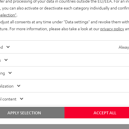
fer and processing of your data in countries outside the EU/EEA. For an in
, you can also activate or deactivate each category individually and confi
selection"
.
djust all consents at any time under "Data settings" and revoke them with
uture. For more information, please also take a look at our
privacy policy
an
ed
Alway
s
ing
lization
l content
APPLY SELECTION
ACCEPT ALL