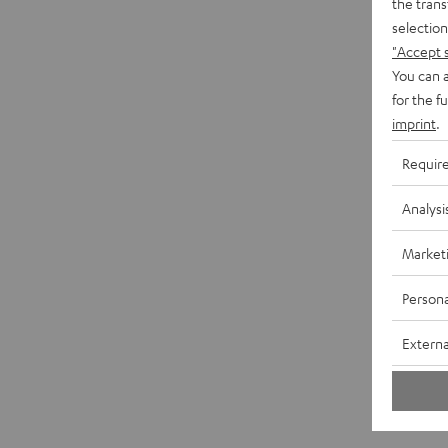
the trans
selection
"Accept 
You can a
for the f
imprint
.
Requir
Analysi
Market
Persona
Externa