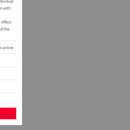
dividual
rm with
 effect
d the
s active