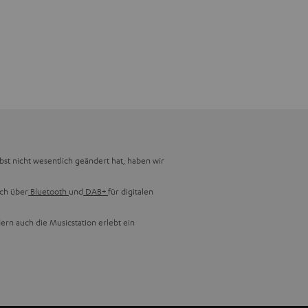
lbst nicht wesentlich geändert hat, haben wir
uch über
Bluetooth
und
DAB+
für digitalen
ern auch die Musicstation erlebt ein
blemlos Musik-CDs, CD-R/CD-RWs und MP3s,