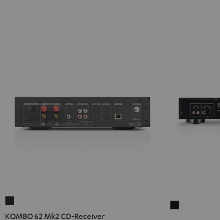
KOMBO
Yamaha
62
KOMBO 62 Mk2 CD-Receiver
CD-