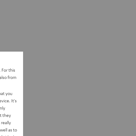
 For this
also from
hat you
vice. It's
nly
t they
really
well as to