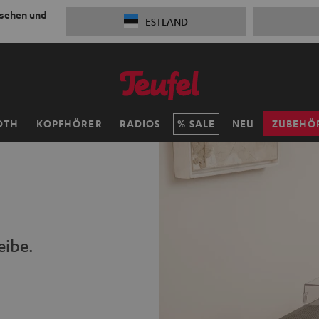
 sehen und
ESTLAND
OTH
KOPFHÖRER
RADIOS
SALE
NEU
ZUBEHÖ
eibe.