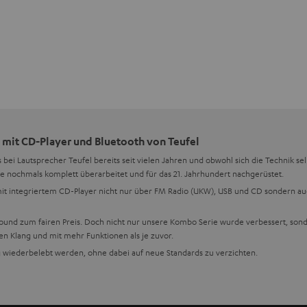
 mit CD-Player und Bluetooth von Teufel
s bei Lautsprecher Teufel bereits seit vielen Jahren und obwohl sich die Technik se
e nochmals komplett überarbeitet und für das 21. Jahrhundert nachgerüstet.
it integriertem CD-Player nicht nur über FM Radio (UKW), USB und CD sondern a
Sound zum fairen Preis. Doch nicht nur unsere Kombo Serie wurde verbessert, sond
 Klang und mit mehr Funktionen als je zuvor.
 wiederbelebt werden, ohne dabei auf neue Standards zu verzichten.
f Funktionalität und auch auf Vielseitigkeit. Daher können unsere CD-Player pro