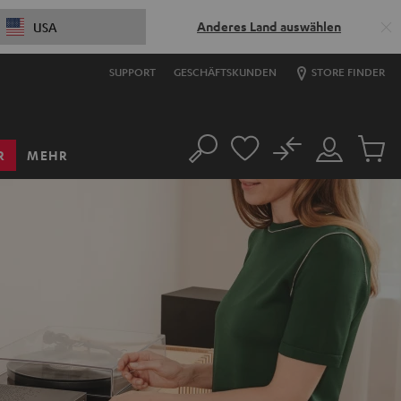
Anderes Land auswählen
USA
SUPPORT
GESCHÄFTSKUNDEN
STORE FINDER
No
R
MEHR
Suche
Mein
Artikel
Konto
im
Warenk