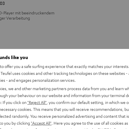
03
D-Player mit beeindruckendem
ger Verarbeitung
ounds like you
o offer you a safe surfing experience that exactly matches your interests.
Teufel uses cookies and other tracking technologies on these websites - 
ties - and engages personalization services.
kies, we and other marketing partners process data from you and learn w
rough your behaviour on our website and information from your terminal de
: If you click on
"Reject All"
, you confirm our default setting, in which we o
 necessary cookies. This means that you will receive recommendations, bu
elected randomly. You receive personalized advertising and content that is 
to you by clicking
"Accept All"
. Here you agree to the use of all cookies as 