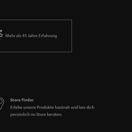
r CD-Verstärker über mindestens einen
Sticks vorhanden. Alle Teufel Verstärker
dul für DAB+ Wiedergabe und ein Bluetooth
Mehr als 45 Jahre Erfahrung
bo CD-Player erfüllen jeden Musikwunsch und
s haben unsere ULTIMA 20 KOMBO 2, sowie der
rteilen:
Stereo-Cinch (Aux In) Eingang, sowie
 DAB +. Anders als bei der KOMBO 11 sind
ke), sowie ein Subwooferausgang für aktive
die THEATER 500 KOMBO 2 empfehlenswert.
challen. Zusätzlich verfügt auch dieser
paraten Subwooferausgang.
Store Finder
Erlebe unsere Produkte hautnah und lass dich
persönlich im Store beraten.
rfügt über einen WLAN-Adapter und ermöglicht
ch unsere Power Editionen im Angebot. Bei
mfang enthalten) an der Rückseite des CD-