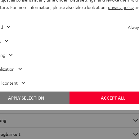
uture. For more information, please also take a look at our
privacy policy
an
ber Teufel Geräte
ed
Alway
er sprachgesteuerte Geräte
s
 über Teufel Streaming
ing
lization
g über eine Datenverarbeitung und Auskunft
l content
g
APPLY SELECTION
ACCEPT ALL
kung
ragbarkeit