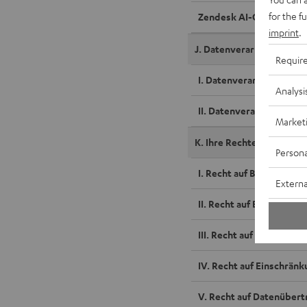
for the f
Zendesk AI-Chatbot
imprint
.
J. Datenverarbeitungen ü
Requir
I. Datenverarbeitung üb
Analysi
II. Datenverarbeitungen
Market
K. Ihre Rechte
Persona
I. Recht auf Bestätigun
Externa
II. Recht auf Berichtigun
III. Recht auf Löschung
IV. Recht auf Einschrän
V. Recht auf Datenübert