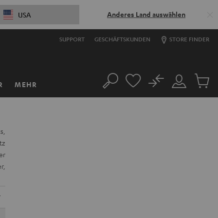
Anderes Land auswählen
USA
SUPPORT
GESCHÄFTSKUNDEN
STORE FINDER
No
R
MEHR
Suche
Mein
Artikel
Konto
im
Warenk
s,
tz
er
r,