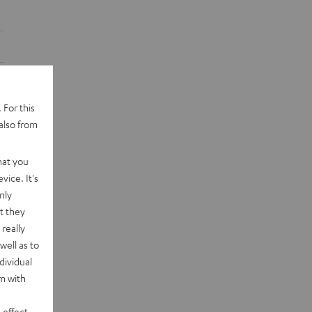
 For this
also from
hat you
vice. It's
nly
t they
really
well as to
dividual
rm with
 effect