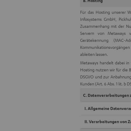
B. Hosting
Für das Hosting unserer 
Infosystems GmbH, Pickh
Zusammenhang mit der Nut
Servern von Metaways ver
Gerätekennung (MAC-Ad
Kommunikationsvorgängen 
ableiten lassen.
Metaways handelt dabei in 
Hosting nutzen wir für die B
DSGVO und zur Anbahnung, 
Kunden (Art. 6 Abs. 1 lit. b 
C. Datenverarbeitungen 
I. Allgemeine Datenver
II. Verarbeitungen von 