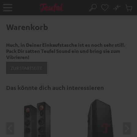
ZUM
NHALT
No
Abs
Startseite
Suche
RINGEN
Artike
im
Warenkorb
Waren
Huch, in Deiner Einkaufstasche ist es noch sehr still.
Pack Dir satten Teufel Sound ein und bring sie zum
Vibrieren!
ZUR STARTSEITE
Das könnte dich auch interessieren