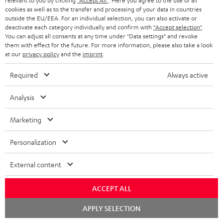
relevant to you by clicking
"Accept All"
. Here you agree to the use of all
cookies as well as to the transfer and processing of your data in countries
KOPFHÖRER
NIEDERLANDE
outside the EU/EEA. For an individual selection, you can also activate or
BLOG
deactivate each category individually and confirm with
"Accept selection"
.
BLUETOOTH-KOPFHÖRER
You can adjust all consents at any time under "Data settings" and revoke
NEWSLETTER
them with effect for the future. For more information, please also take a look
BELGIEN
at our
privacy policy
and the
imprint
.
STEREOANLAGEN
STORES
FRANKREICH
Required
Always active
LAUTSPRECHER
DEINE VORTEILE BEI TEUFEL
Analysis
POLEN
ULTIMA-SERIE
TEUFEL STORY
Technische Änderungen, Tippfehler und Irrtum vorbehalten. Das auf unseren
Marketing
IN-EAR-KOPFHÖRER
SPANIEN
UNSER MANAGEMENT
Fotos abgebildete Zubehör ist nicht im Lieferumfang enthalten. Etwaige
Entsorgungsgebühren für Batterien sind im Preis inbegriffen.
Personalization
FANSHOP
NACHHALTIGKEIT
ITALIEN
©2026 Lautsprecher Teufel GmbH - All rights reserved.
External content
NEUHEITEN
UNSERE WERTE
USA
Impressum
AGB
Datenschutz
Daten-Einstellungen
EU Data Act
ACCEPT ALL
BARRIEREFREIHEIT
Vertrag widerrufen
Chat
APPLY SELECTION
WEITERE LÄNDER
starten