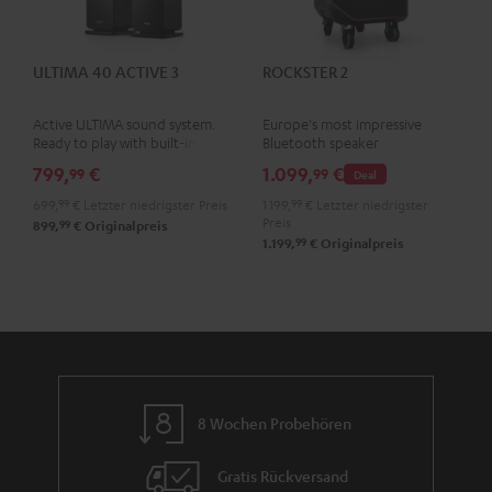
ULTIMA 40 ACTIVE 3
ROCKSTER 2
Active ULTIMA sound system.
Europe's most impressive
Ready to play with built-in
Bluetooth speaker
amplifier
799,
€
1.099,
€
99
99
Deal
699,
99
€
Letzter niedrigster Preis
1.199,
99
€
Letzter niedrigster
Preis
99
899,
€
Originalpreis
99
1.199,
€
Originalpreis
8 Wochen Probehören
Gratis Rückversand