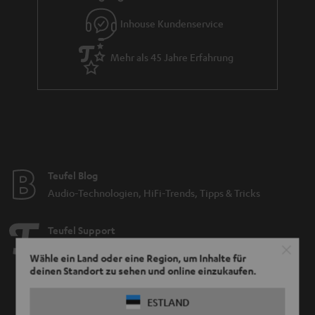
Inhouse Kundenservice
Mehr als 45 Jahre Erfahrung
Teufel Blog
Audio-Technologien, HiFi-Trends, Tipps & Tricks
Teufel Support
Support & Kontakt
Wähle ein Land oder eine Region, um Inhalte für
Rückgabe / Rücktritt
deinen Standort zu sehen und online einzukaufen.
Sendungsverfolgung
ESTLAND