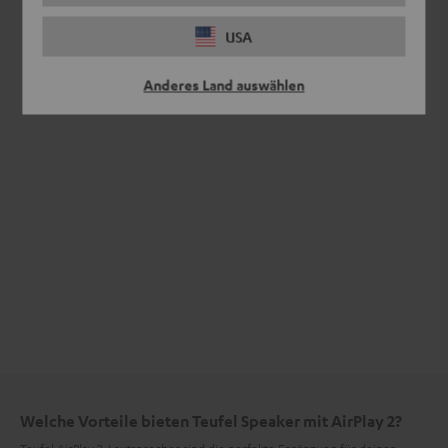
USA
Anderes Land auswählen
Welche Vorteile bieten Teufel Speaker mit AirPlay 2?
Teufel AirPlay 2-Lautsprecher sind die perfekte Ergänzung für deinen