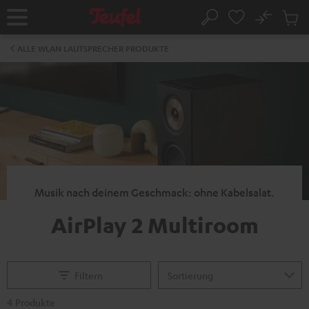
ZUM
NHALT
No
Abs
Startseite
Suche
RINGEN
Artike
im
ALLE WLAN LAUTSPRECHER PRODUKTE
Waren
Musik nach deinem Geschmack: ohne Kabelsalat.
AirPlay 2 Multiroom
Filtern
4 Produkte