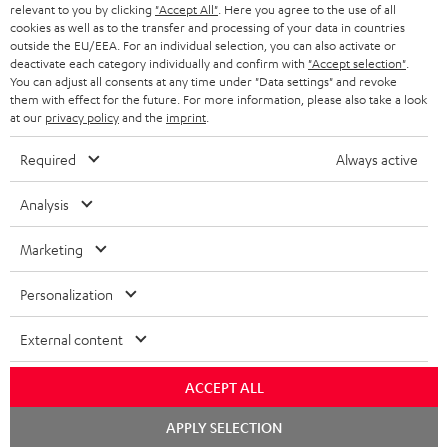
relevant to you by clicking
"Accept All"
. Here you agree to the use of all
Audio genießen.
cookies as well as to the transfer and processing of your data in countries
Verbessere dein Klangerlebnis mit unserem AirPlay 2-Lautsprecher, und
BIS ZU
outside the EU/EEA. For an individual selection, you can also activate or
45 €
entdecke die Zukunft der Audiotechnik. Tauche ein in eine Welt voller
deactivate each category individually and confirm with
"Accept selection"
.
Musik, wie nie zuvor.
You can adjust all consents at any time under "Data settings" and revoke
RABATT
them with effect for the future. For more information, please also take a look
Bestelle jetzt deinen AirPlay 2-Lautsprecher von Teufel und bring mit dem
at our
privacy policy
and the
imprint
.
MOTIV® HOME deinen Sound auf die nächste Stufe!
N
Wähle deinen Gutschein!
Verwandte Themen in unserem Blog:
Required
Always active
Melde dich für den Newsletter an und erhalte bis zu
e
ALAC – Apples Alternative zu FLAC
45 € als Dankeschön.
w
Analysis
AirPlay 2: Was kann Apples Streaming-Architektur und welche Geräte sind
kompatibel?
s
Marketing
Kabellose Lautsprecher: Wie funktionieren die eigentlich?
JETZT
EMAIL
l
ANME
Musik-Streaming-Dienste im Vergleich: Wie hörst du?
WIDGET
e
Personalization
NAS-Streaming-Server: Privat-Cloud – nicht nur für Teufel Streaming
t
Musik-streamen, aber bitte kostenlos! 7 Anbieter, bei denen Musik nichts
External content
kostet
t
e
ACCEPT ALL
r
Chat
APPLY SELECTION
starten