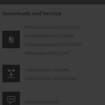
Downloads und Service
D
Bedienungsanleitung: MOTIV® HOME
o
Quick Start Guide: MOTIV® HOME
k
Konformitätserklärung: MOTIV® HOME
u
Safety Booklet: MOTIV® HOME
m
e
n
p
Teufel Home App - Google Play
t
a
Teufel Home App - Apple App Store
e
g
z
e
u
.
P
Hilfe zu diesem Produkt
m
p