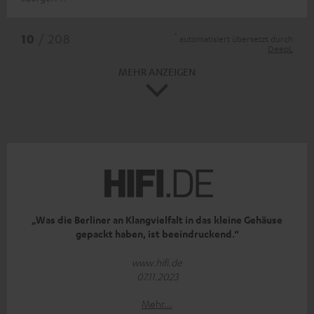
*
10
/ 208
automatisiert übersetzt durch
DeepL
MEHR ANZEIGEN
„Was die Berliner an Klangvielfalt in das kleine Gehäuse
gepackt haben, ist beeindruckend.“
www.hifi.de
07.11.2023
Mehr...