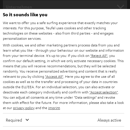
HEIMKINO
e
Unternehmen
l
So it sounds like you
HEIMKINO-KOMPLETTANLAGEN
SUPPORT
d
Teufel Onlineshops
We want to offer you a safe surfing experience that exactly matches your
interests. For this purpose, Teufel uses cookies and other tracking
SOUNDBARS
u
KARRIERE
technologies on these websites - also from third parties - and engages
DEUTSCHLAND
personalization services.
n
STEREO
With cookies, we and other marketing partners process data from you and
PRESSE & MARKETING
g
learn what you like - through your behaviour on our website and information
ÖSTERREICH
SMART HOME
from your terminal device. It's up to you: If you click on
"Reject All"
, you
GESCHÄFTSKUNDEN
confirm our default setting, in which we only activate necessary cookies. This
means that you will receive recommendations, but they will be selected
SCHWEIZ
BLUETOOTH-LAUTSPRECHER
PARTNERPROGRAMM
randomly. You receive personalized advertising and content that is really
relevant to you by clicking
"Accept All"
. Here you agree to the use of all
KOPFHÖRER
cookies as well as to the transfer and processing of your data in countries
NIEDERLANDE
BLOG
outside the EU/EEA. For an individual selection, you can also activate or
deactivate each category individually and confirm with
"Accept selection"
.
BLUETOOTH-KOPFHÖRER
NEWSLETTER
You can adjust all consents at any time under "Data settings" and revoke
BELGIEN
them with effect for the future. For more information, please also take a look
STEREOANLAGEN
at our
privacy policy
and the
imprint
.
STORES
FRANKREICH
LAUTSPRECHER
Required
Always active
DEINE VORTEILE BEI TEUFEL