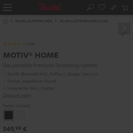
ZUM
NHALT
No
Abs
Startseite
Suche
RINGEN
Artike
im
WLAN LAUTSPRECHER
WLAN-LAUTSPRECHER KLEIN
Waren
(208)
MOTIV® HOME
Das portable Premium-Streaming-System
WLAN, Bluetooth AAC, AirPlay 2, Google Cast uvm.
Starker, pegelfester Sound
Integrierter Akku, tragbar
Zeige mir mehr
Farbe:
Schwarz
Schwarz
Weiß
549,
€
99