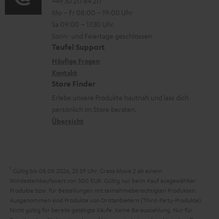
.
o
o
+49 30 217 84 217
i
n
Mo – Fr 08:00 – 19:00 Uhr
l
-
n
o
z
Sa 09:00 – 17:30 Uhr
i
L
t
n
u
Sonn- und Feiertage geschlossen
n
e
a
e
Teufel Support
m
k
x
k
n
Häufige Fragen
V
s
i
Kontakt
t
z
e
Store Finder
.
k
d
u
r
Erlebe unsere Produkte hautnah und lass dich
t
o
a
r
s
persönlich im Store beraten.
i
n
t
G
Übersicht
a
t
e
a
n
l
n
r
d
e
a
1
Gültig bis 08.08.2026, 23:59 Uhr. Gratis Move 2 ab einem
_
n
Mindesteinkaufswert von 300 EUR. Gültig nur beim Kauf ausgewählter
h
Produkte bzw. für Bestellungen mit teilnahmeberechtigten Produkten.
t
Ausgenommen sind Produkte von Drittanbietern (Third-Party-Produkte).
i
i
Nicht gültig für bereits getätigte Käufe. Keine Barauszahlung. Nur für