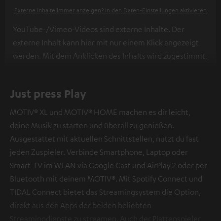
Externe Inhalte immer anzeigen? In den Daten‑Einstellungen aktivieren
YouTube-/Vimeo-Videos sind externe Inhalte. Der
externe Inhalt kann hier mit nur einem Klick angezeigt
werden. Mit dem Anklicken des Inhalts wird zugestimmt,
dass externe Inhalte angezeigt werden. Dabei können
personenbezogene Daten an Drittplattformen
Just press Play
übermittelt werden.
Weitere Informationen sind in der
Datenschutzerklärung unter I zu finden
.
MOTIV® XL und MOTIV® HOME machen es dir leicht,
deine Musik zu starten und überall zu genießen.
Ausgestattet mit aktuellen Schnittstellen, nutzt du fast
jeden Zuspieler. Verbinde Smartphone, Laptop oder
Smart-TV im WLAN via Google Cast und AirPlay 2 oder per
Bluetooth mit deinem MOTIV®. Mit Spotify Connect und
TIDAL Connect bietet das Streamingsystem die Option,
direkt aus den Apps der beiden beliebten
Streamingdienste zu streamen. Auch der Plattenspieler