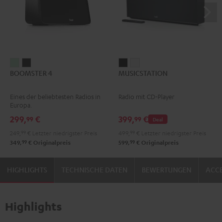
BOOMSTER
BOOMSTER
MUSICSTATION
MUSICSTATION
BOOMSTER 4
MUSICSTATION
4
4
Schwarz
Weiß
Mint
Night
Eines der beliebtesten Radios in
Radio mit CD-Player
Green
Black
Europa.
299,
€
399,
€
99
99
Deal
249,
99
€
Letzter niedrigster Preis
499,
99
€
Letzter niedrigster Preis
99
99
349,
€
Originalpreis
599,
€
Originalpreis
HIGHLIGHTS
TECHNISCHE DATEN
BEWERTUNGEN
ACCE
Highlights