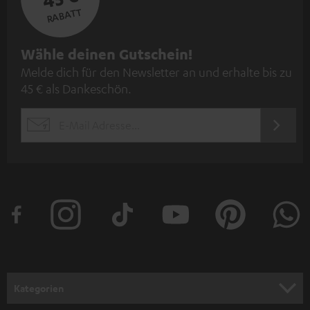
RABATT
N
Wähle deinen Gutschein!
Melde dich für den Newsletter an und erhalte bis zu
e
45 € als Dankeschön.
w
s
JETZT
EMAIL
l
ANME
WIDGET
e
t
t
e
r
a
n
Kategorien
m