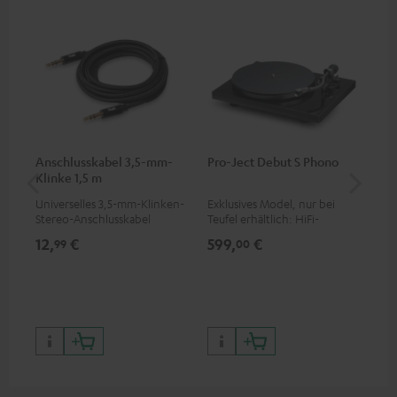
Anschlusskabel 3,5-mm-
Pro-Ject Debut S Phono
MO
Klinke 1,5 m
Universelles 3,5-mm-Klinken-
Exklusives Model, nur bei
Por
Stereo-Anschlusskabel
Teufel erhältlich: HiFi-
Str
Plattenspieler der
sow
12,
€
599,
€
79
99
00
Spitzenklasse mit
ers
Riemenantrieb, geeignet für
für
599
LPs und Singles, elektronische
Pre
33/45/78-Umschaltung
899