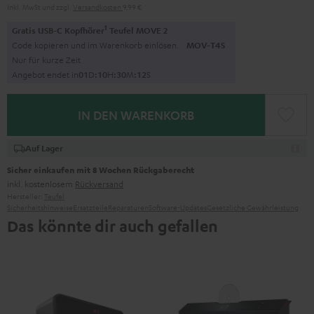
Inkl. MwSt
und zzgl.
Versandkosten
9,99 €
1
Gratis USB-C Kopfhörer
Teufel MOVE 2
Code kopieren und im Warenkorb einlösen.
MOV-T4S
Nur für kurze Zeit
Angebot endet in
0
1
D
:
1
0
H
:
3
0
M
:
1
0
S
IN DEN WARENKORB
Auf Lager
Sicher einkaufen mit 8 Wochen Rückgaberecht
inkl. kostenlosem
Rückversand
Hersteller:
Teufel
Sicherheitshinweise
Ersatzteile
Reparaturen
Software-Updates
Gesetzliche Gewährleistung
Das könnte dir auch gefallen