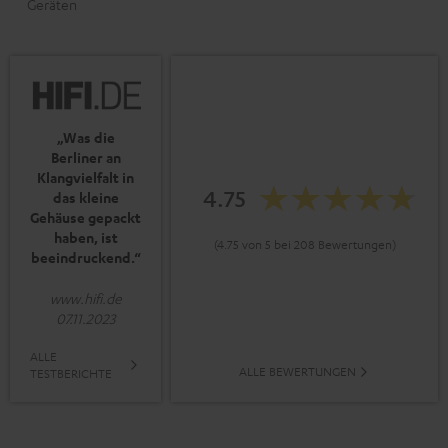
Geräten
„Was die
Berliner an
Klangvielfalt in
4.75
das kleine
Gehäuse gepackt
haben, ist
(4.75 von 5 bei 208 Bewertungen)
beeindruckend.“
www.hifi.de
07.11.2023
ALLE
ALLE BEWERTUNGEN
TESTBERICHTE