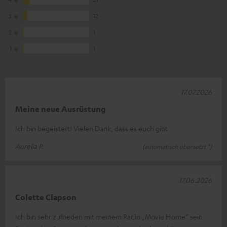
3
12
2
1
1
1
17.07.2026
Meine neue Ausrüstung
Ich bin begeistert! Vielen Dank, dass es euch gibt
Aurelia P.
(automatisch übersetzt *)
17.06.2026
Colette Clapson
Ich bin sehr zufrieden mit meinem Radio „Movie Home“ sein