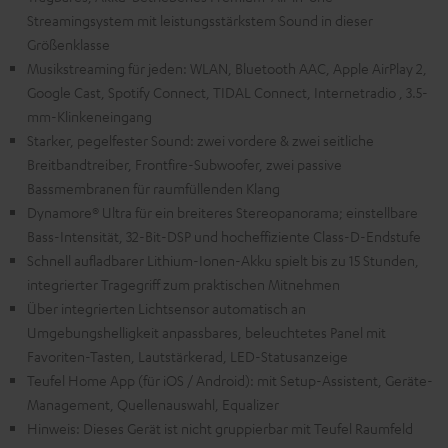
Streamingsystem mit leistungsstärkstem Sound in dieser
Größenklasse
Musikstreaming für jeden: WLAN, Bluetooth AAC, Apple AirPlay 2,
Google Cast, Spotify Connect, TIDAL Connect, Internetradio , 3.5-
mm-Klinkeneingang
Starker, pegelfester Sound: zwei vordere & zwei seitliche
Breitbandtreiber, Frontfire-Subwoofer, zwei passive
Bassmembranen für raumfüllenden Klang
Dynamore® Ultra für ein breiteres Stereopanorama; einstellbare
Bass-Intensität, 32-Bit-DSP und hocheffiziente Class-D-Endstufe
Schnell aufladbarer Lithium-Ionen-Akku spielt bis zu 15 Stunden,
integrierter Tragegriff zum praktischen Mitnehmen
Über integrierten Lichtsensor automatisch an
Umgebungshelligkeit anpassbares, beleuchtetes Panel mit
Favoriten-Tasten, Lautstärkerad, LED-Statusanzeige
Teufel Home App (für iOS / Android): mit Setup-Assistent, Geräte-
Management, Quellenauswahl, Equalizer
Hinweis: Dieses Gerät ist nicht gruppierbar mit Teufel Raumfeld