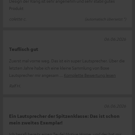
Design der Klang ist sehr angenehm und sehr stabil gutes
Produkt
colette c.
(automatisch übersetzt *)
06.06.2026
Teuflisch gut
Zuerst mal vorne weg. Das ist ein super Lautsprecher. Über die
letzten Jahre habe ich eine kleine Sammlung von Bose
Lautsprecher mir angesam
Komplette Bewertung lesen
Ralf H.
06.06.2026
Ein Lautsprecher der Spitzenklasse: Das ist schon
mein zweites Exemplar!
Ich besaß bereits einen Teufel Motive Home, und der hat mir