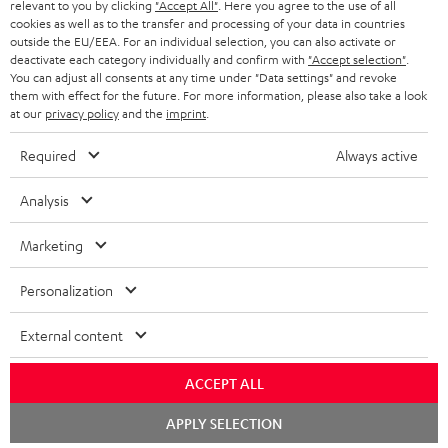
relevant to you by clicking
"Accept All"
. Here you agree to the use of all
KOPFHÖRER
cookies as well as to the transfer and processing of your data in countries
NIEDERLANDE
BLOG
outside the EU/EEA. For an individual selection, you can also activate or
deactivate each category individually and confirm with
"Accept selection"
.
BLUETOOTH-KOPFHÖRER
NEWSLETTER
You can adjust all consents at any time under "Data settings" and revoke
BELGIEN
them with effect for the future. For more information, please also take a look
STEREOANLAGEN
at our
privacy policy
and the
imprint
.
STORES
FRANKREICH
LAUTSPRECHER
Required
Always active
DEINE VORTEILE BEI TEUFEL
POLEN
ULTIMA-SERIE
Analysis
TEUFEL STORY
Technische Änderungen, Tippfehler und Irrtum vorbehalten. Das auf unseren
IN-EAR-KOPFHÖRER
Marketing
SPANIEN
UNSER MANAGEMENT
Fotos abgebildete Zubehör ist nicht im Lieferumfang enthalten. Etwaige
Entsorgungsgebühren für Batterien sind im Preis inbegriffen.
FANSHOP
Personalization
NACHHALTIGKEIT
ITALIEN
©2026 Lautsprecher Teufel GmbH - All rights reserved.
NEUHEITEN
External content
UNSERE WERTE
USA
Impressum
AGB
Datenschutz
Daten-Einstellungen
EU Data Act
BARRIEREFREIHEIT
ACCEPT ALL
Vertrag widerrufen
WEITERE LÄNDER
Chat
APPLY SELECTION
starten