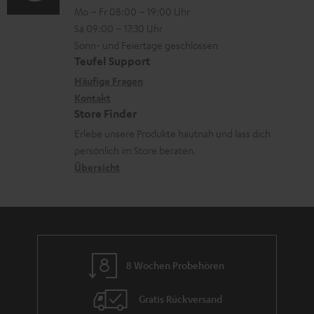
n
l
Mo – Fr 08:00 – 19:00 Uhr
-
n
o
z
a
Sa 09:00 – 17:30 Uhr
L
t
n
u
Sonn- und Feiertage geschlossen
d
e
a
e
Teufel Support
m
e
x
k
n
Häufige Fragen
V
n
i
Kontakt
t
z
e
Store Finder
k
d
u
r
Erlebe unsere Produkte hautnah und lass dich
o
a
r
s
persönlich im Store beraten.
n
t
G
Übersicht
a
e
a
n
n
r
d
a
n
8 Wochen Probehören
t
i
Gratis Rückversand