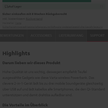
Auf Lager
Sicher einkaufen mit 8 Wochen Rückgaberecht
inkl. kostenlosem
Rückversand
Hersteller:
Varta
Sicherheitshinweise
Ersatzteile
Reparaturen
Software-Updates
Gesetzliche Gewährleistung
BEWERTUNGEN
ACCESSORIES
LIEFERUMFANG
SUPPORT
Highlights
Darum lieben wir dieses Produkt
Hohe Qualität ist uns wichtig, deswegen empfiehlt Teufel
ausgewählte Gadgets wie diese Varta wireless Powerbank. Das
clevere 2-in-1-Gerät lädt bis zu drei mobile Soundgeräte gleichzeitig
über USB auf und lädt kabellos alle Smartphones, die den Qi-Standard
unterstützen und damit drahtlos aufladbar sind.
Die Vorteile im Überblick