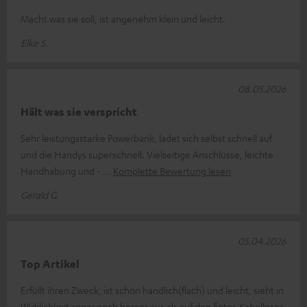
Macht was sie soll, ist angenehm klein und leicht.
Elke S.
08.05.2026
Hält was sie verspricht
Sehr leistungsstarke Powerbank, ladet sich selbst schnell auf
und die Handys superschnell. Vielseitige Anschlüsse, leichte
Handhabung und -
Komplette Bewertung lesen
Gerald G.
05.04.2026
Top Artikel
Erfüllt ihren Zweck, ist schön handlich(flach) und leicht, sieht in
Wirklichkeit sogar noch besser aus als auf den Fotos.Kabelloses