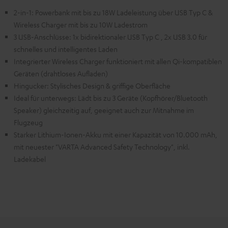
2-in-1: Powerbank mit bis zu 18W Ladeleistung über USB Typ C &
Wireless Charger mit bis zu 10W Ladestrom
3 USB-Anschlüsse: 1x bidirektionaler USB Typ C , 2x USB 3.0 für
schnelles und intelligentes Laden
Integrierter Wireless Charger funktioniert mit allen Qi-kompatiblen
Geräten (drahtloses Aufladen)
Hingucker: Stylisches Design & griffige Oberfläche
Ideal für unterwegs: Lädt bis zu 3 Geräte (Kopfhörer/Bluetooth
Speaker) gleichzeitig auf, geeignet auch zur Mitnahme im
Flugzeug
Starker Lithium-Ionen-Akku mit einer Kapazität von 10.000 mAh,
mit neuester "VARTA Advanced Safety Technology", inkl.
Ladekabel