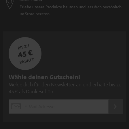
Erlebe unsere Produkte hautnah und lass dich persönlich
im Store beraten.
BIS ZU
45 €
RABATT
N
Wähle deinen Gutschein!
Melde dich für den Newsletter an und erhalte bis zu
e
45 € als Dankeschön.
w
s
JETZT
EMAIL
l
ANME
WIDGET
e
t