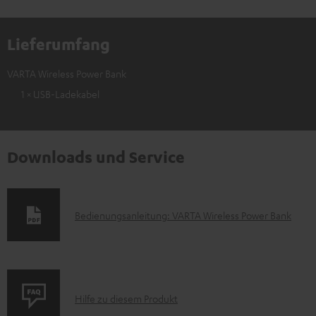
Lieferumfang
VARTA Wireless Power Bank
1 × USB-Ladekabel
Downloads und Service
D
Bedienungsanleitung: VARTA Wireless Power Bank
o
k
u
P
m
Hilfe zu diesem Produkt