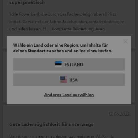
super praktisch
Tolle Powerbank die durch das flache Design überall Platz
findet. Genial mit der Schnellladefunktion, einfach drauflegen
und laden lassen. H
Komplette Bewertung lesen
Björn J.
Wähle ein Land oder eine Region, um Inhalte für
deinen Standort zu sehen und online einzukaufen.
10.07.2025
ESTLAND
Power
USA
Gutes Produkt.
Natascha S.
Anderes Land auswählen
12.06.2025
Gute Lademöglichkeit für unterwegs
Damit kann man ein nachladen gut realisieren M. Krinitz