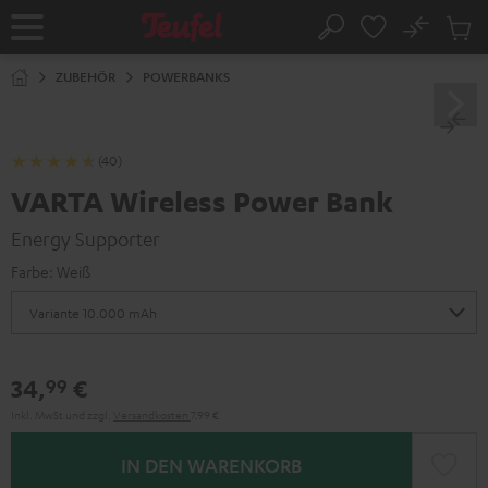
ZUM
NHALT
No
Abs
Startseite
Suche
RINGEN
Artike
im
ZUBEHÖR
POWERBANKS
Waren
(40)
VARTA Wireless Power Bank
Energy Supporter
Farbe:
Weiß
34,
€
99
Inkl. MwSt
und zzgl.
Versandkosten
7,99 €
IN DEN WARENKORB