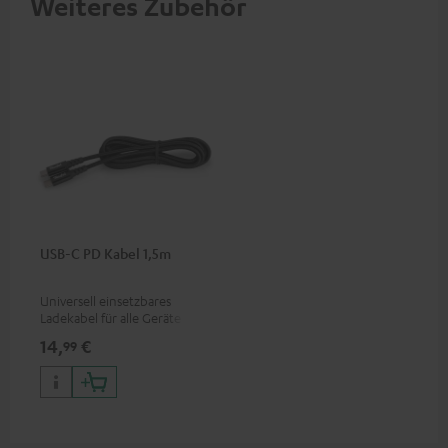
Weiteres Zubehör
USB-C PD Kabel 1,5m
Universell einsetzbares
Ladekabel für alle Geräte mit
USB-C-Ladeport, passend für
14,
€
99
alle Teufel Produkte mit USB-
C-Anschluss