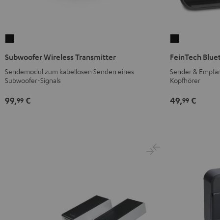
Subwoofer
FeinTech
Wireless
Bluetooth
Subwoofer Wireless Transmitter
FeinTech Blue
Transmitter
Audio
Sendemodul zum kabellosen Senden eines
Sender & Empfän
Schwarz
System
Subwoofer-Signals
Kopfhörer
Schwarz
99,
€
49,
€
99
99