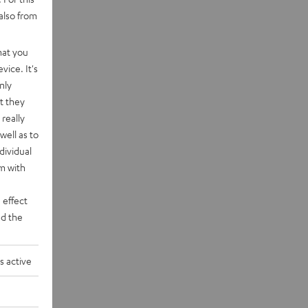
also from
hat you
vice. It's
nly
t they
really
well as to
dividual
rm with
 effect
d the
s active