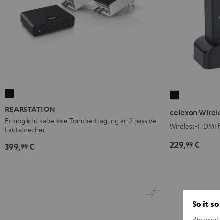
REARSTATION
celexon
Schwarz
Wireless
REARSTATION
celexon Wirel
HDMI
Ermöglicht kabellose Tonübertragung an 2 passive
Wireless-HDMI f
Lautsprecher
Kit
Schwarz
229,
€
99
399,
€
99
So it s
We want t