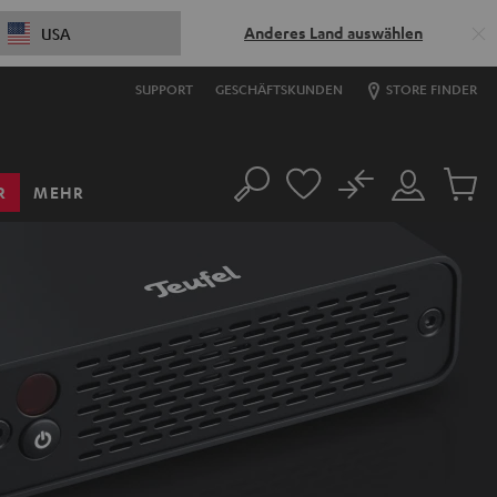
Anderes Land auswählen
USA
SUPPORT
GESCHÄFTSKUNDEN
STORE FINDER
No
R
MEHR
Suche
Mein
Artikel
Konto
im
Warenk