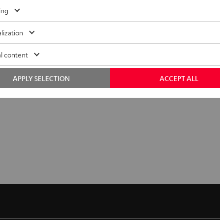
ing
lization
l content
APPLY SELECTION
ACCEPT ALL