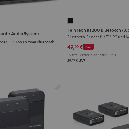
FeinTech
BT200
FeinTech BT200 Bluetooth Au
tooth Audio System
Bluetooth
Bluetooth-Sender für TV, PC und K
ger, TV-Ton an zwei Bluetooth-
Audio
49,
€
99
Deal
Sender
59,
99
€
Letzter niedrigster Preis
Schwarz
99
59,
€
UVP