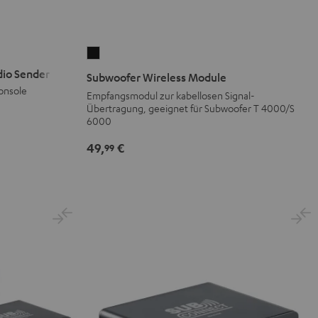
Subwoofer
Wireless
dio Sender
Subwoofer Wireless Module
Module
onsole
Empfangsmodul zur kabellosen Signal-
Schwarz
Übertragung, geeignet für Subwoofer T 4000/S
6000
Version
49,
€
99