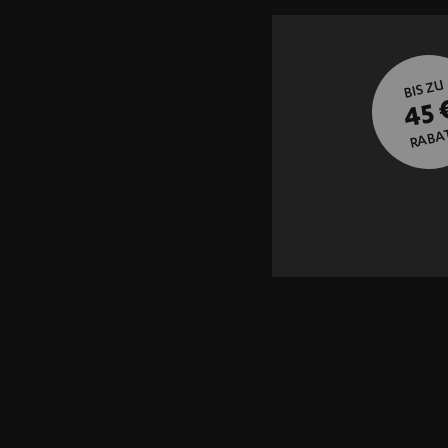
BIS ZU
45 
RABA