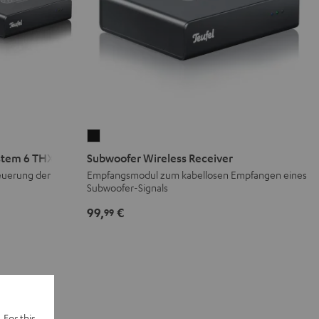
Subwoofer
Wireless
stem 6 THX
Subwoofer Wireless Receiver
Receiver
teuerung der
Empfangsmodul zum kabellosen Empfangen eines
Subwoofer-Signals
Schwarz
99,
€
99
 For this