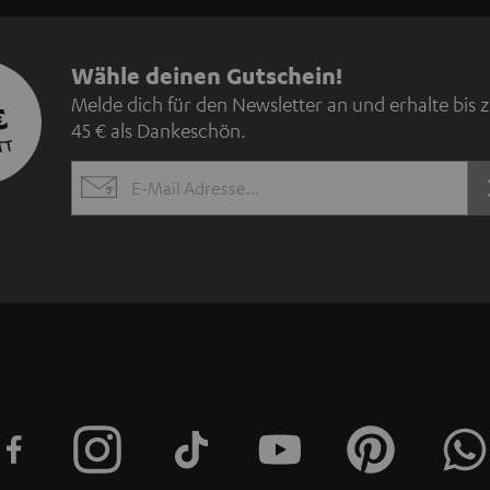
N
Wähle deinen Gutschein!
Melde dich für den Newsletter an und erhalte bis 
€
e
45 € als Dankeschön.
TT
w
EMAIL
s
WIDGET
l
e
t
t
e
r