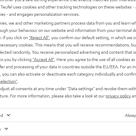
Teufel uses cookies and other tracking technologies on these websites - 
ties - and engages personalization services.
kies, we and other marketing partners process data from you and learn w
rough your behaviour on our website and information from your terminal de
: If you click on
"Reject All"
, you confirm our default setting, in which we o
 necessary cookies. This means that you will receive recommendations, bu
elected randomly. You receive personalized advertising and content that is 
to you by clicking
"Accept All"
. Here you agree to the use of all cookies as 
fer and processing of your data in countries outside the EU/EEA. For an in
, you can also activate or deactivate each category individually and confi
selection"
.
djust all consents at any time under "Data settings" and revoke them with
uture. For more information, please also take a look at our
privacy policy
an
ed
Alway
s