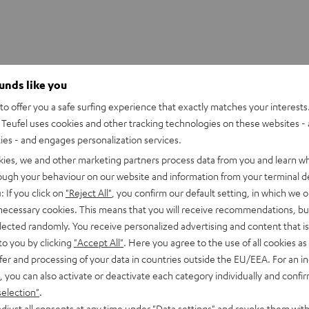
ounds like you
ng auf Kopfhöreranschluss Kabel
o offer you a safe surfing experience that exactly matches your interests.
Teufel uses cookies and other tracking technologies on these websites - 
ties - and engages personalization services.
kies, we and other marketing partners process data from you and learn w
rough your behaviour on our website and information from your terminal de
: If you click on
"Reject All"
, you confirm our default setting, in which we o
 necessary cookies. This means that you will receive recommendations, bu
elected randomly. You receive personalized advertising and content that is 
to you by clicking
"Accept All"
. Here you agree to the use of all cookies as 
fer and processing of your data in countries outside the EU/EEA. For an in
, you can also activate or deactivate each category individually and confi
selection"
.
djust all consents at any time under "Data settings" and revoke them with