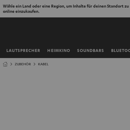
Wähle ein Land oder eine Region, um Inhalte für deinen Standort zu
online einzukaufen.
ZUM
NHALT
RINGEN
LAUTSPRECHER
HEIMKINO
SOUNDBARS
BLUETO
Startseite
ZUBEHÖR
KABEL