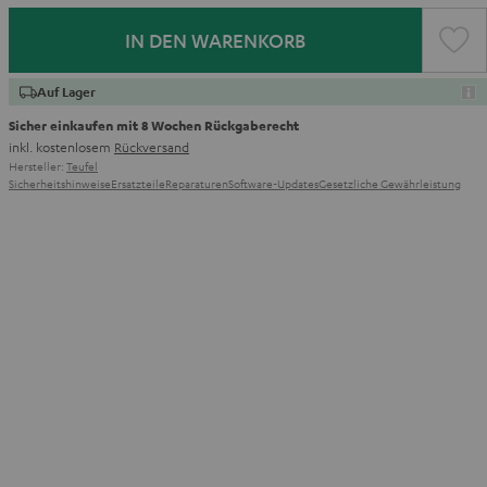
IN DEN WARENKORB
Auf Lager
Sicher einkaufen mit 8 Wochen Rückgaberecht
inkl. kostenlosem
Rückversand
Hersteller:
Teufel
Sicherheitshinweise
Ersatzteile
Reparaturen
Software-Updates
Gesetzliche Gewährleistung