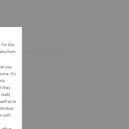
 For this
also from
hat you
vice. It's
nly
t they
really
well as to
dividual
rm with
 effect