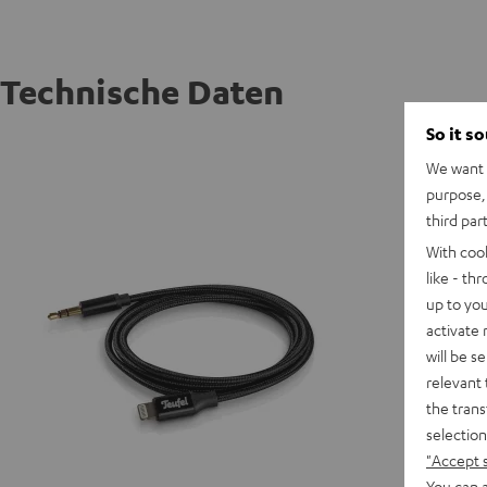
Technische Daten
So it s
Lightni
We want t
purpose, 
third par
With coo
like - th
up to you
activate
will be s
relevant 
the trans
selection
"Accept 
You can a