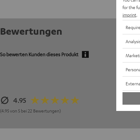
for the f
imprint
.
Requir
Bewertungen
Analysi
So bewerten Kunden dieses Produkt
Market
Persona
Externa
4.95
(4.95 von 5 bei 22 Bewertungen)