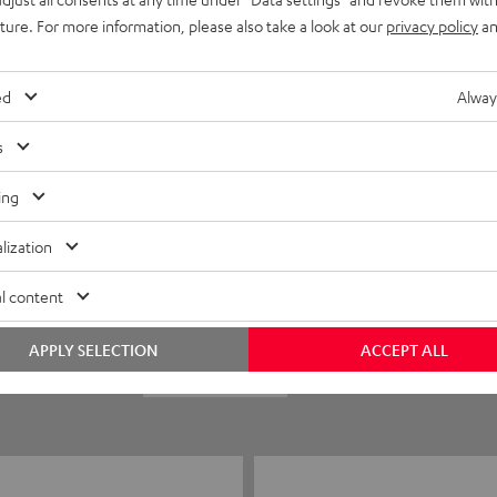
uture. For more information, please also take a look at our
privacy policy
an
ed
Alway
s
ing
5
21
lization
4
1
l content
3
0
APPLY SELECTION
ACCEPT ALL
2
0
1
0