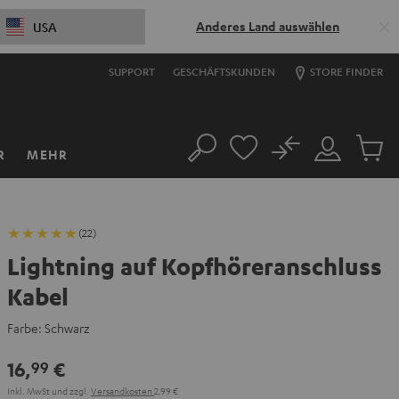
Anderes Land auswählen
USA
SUPPORT
GESCHÄFTSKUNDEN
STORE FINDER
No
R
MEHR
Suche
Mein
Artikel
Konto
im
Warenk
(22)
Lightning auf Kopfhöreranschluss
Kabel
Farbe:
Schwarz
16,
€
99
Inkl. MwSt
und zzgl.
Versandkosten
2,99 €