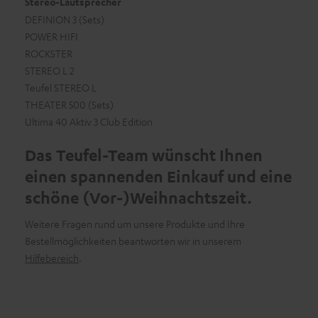
Stereo-Lautsprecher
DEFINION 3 (Sets)
POWER HIFI
ROCKSTER
STEREO L 2
Teufel STEREO L
THEATER 500 (Sets)
Ultima 40 Aktiv 3 Club Edition
Das Teufel-Team wünscht Ihnen
einen spannenden Einkauf und eine
schöne (Vor-)Weihnachtszeit.
Weitere Fragen rund um unsere Produkte und Ihre
Bestellmöglichkeiten beantworten wir in unserem
Hilfebereich
.