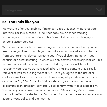
a
n
Kategorien
m
HEIMKINO
e
So it sounds like you
Unternehmen
l
We want to offer you a safe surfing experience that exactly matches your
HEIMKINO-KOMPLETTANLAGEN
interests. For this purpose, Teufel uses cookies and other tracking
SUPPORT
d
Teufel Onlineshops
technologies on these websites - also from third parties - and engages
personalization services.
SOUNDBARS
u
KARRIERE
With cookies, we and other marketing partners process data from you and
DEUTSCHLAND
n
learn what you like - through your behaviour on our website and information
STEREO
PRESSE & MARKETING
from your terminal device. It's up to you: If you click on
"Reject All"
, you
g
confirm our default setting, in which we only activate necessary cookies. This
ÖSTERREICH
SMART HOME
means that you will receive recommendations, but they will be selected
GESCHÄFTSKUNDEN
randomly. You receive personalized advertising and content that is really
relevant to you by clicking
"Accept All"
. Here you agree to the use of all
SCHWEIZ
BLUETOOTH-LAUTSPRECHER
PARTNERPROGRAMM
cookies as well as to the transfer and processing of your data in countries
outside the EU/EEA. For an individual selection, you can also activate or
KOPFHÖRER
deactivate each category individually and confirm with
"Accept selection"
.
NIEDERLANDE
BLOG
You can adjust all consents at any time under "Data settings" and revoke
them with effect for the future. For more information, please also take a look
BLUETOOTH-KOPFHÖRER
NEWSLETTER
at our
privacy policy
and the
imprint
.
BELGIEN
STEREOANLAGEN