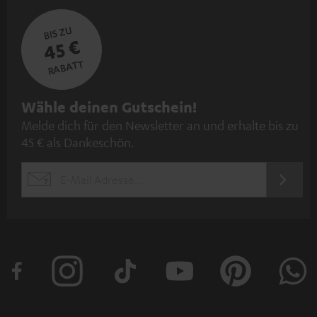
BIS ZU
45 €
RABATT
N
Wähle deinen Gutschein!
Melde dich für den Newsletter an und erhalte bis zu
e
45 € als Dankeschön.
w
s
JETZT
EMAIL
l
ANME
WIDGET
e
t
t
e
r