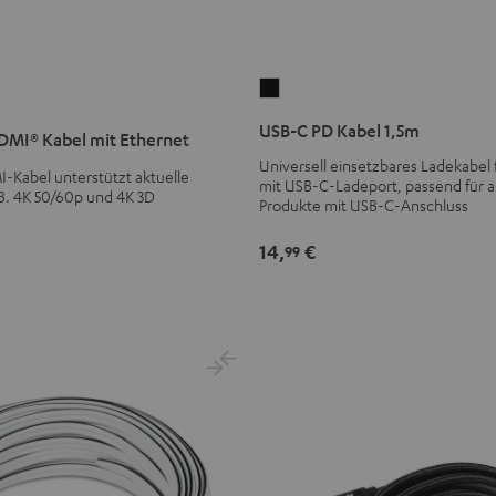
USB-
C
USB-C PD Kabel 1,5m
MI® Kabel mit Ethernet
PD
Universell einsetzbares Ladekabel f
Kabel
Kabel unterstützt aktuelle
mit USB-C-Ladeport, passend für al
1,5m
B. 4K 50/60p und 4K 3D
Produkte mit USB-C-Anschluss
Schwarz
14,
€
99