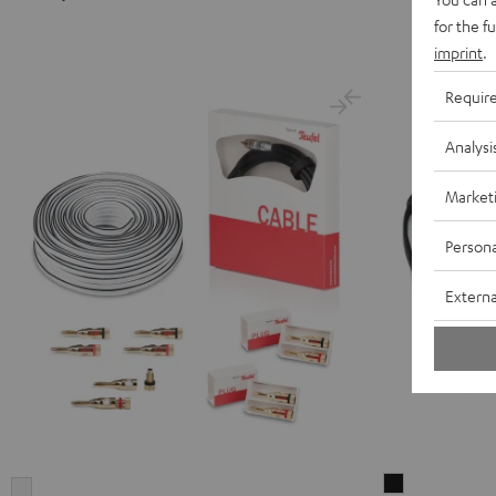
Schwarz
Weiß
for the f
imprint
.
Requir
Analysi
Market
Persona
Externa
Stereo-
5.1