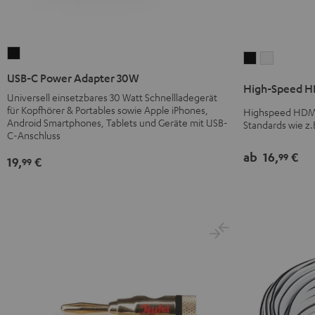
USB-
High-
High-
C
Speed
Speed
USB-C Power Adapter 30W
High-Speed HD
Power
HDMI®
HDMI®
Universell einsetzbares 30 Watt Schnellladegerät
Adapter
für Kopfhörer & Portables sowie Apple iPhones,
Kabel
Kabel
Highspeed HDMI-
30W
Android Smartphones, Tablets und Geräte mit USB-
Standards wie z.
mit
mit
C-Anschluss
Schwarz
Ethernet
Ethernet
ab
16,
€
99
Schwarz
Weiß
19,
€
99