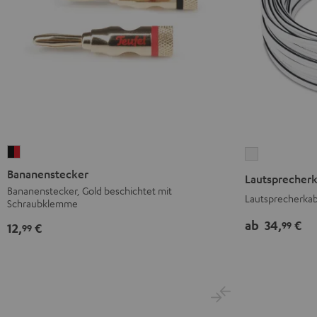
Bananenstecker
Lautsprecher
Schwarz
2
Bananenstecker
Lautsprecherk
/
x
Bananenstecker, Gold beschichtet mit
Lautsprecherkab
Schraubklemme
Rot
2,5
mm²
ab
34,
€
99
12,
€
99
Weiß