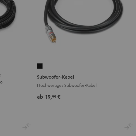
Subwoofer-
Kabel
e
Subwoofer-Kabel
Schwarz
eo-
Hochwertiges Subwoofer-Kabel
ab
19,
€
99