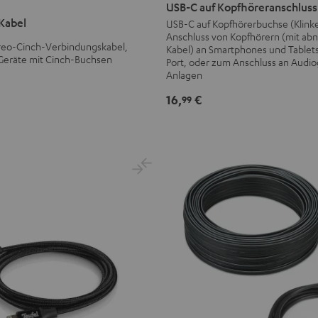
C
USB-C auf Kopfhöreranschluss
auf
Kabel
USB-C auf Kopfhörerbuchse (Klink
Anschluss von Kopfhörern (mit a
Kopfhöreranschluss
ereo-Cinch-Verbindungskabel,
Kabel) an Smartphones und Tablet
Kabel
 Geräte mit Cinch-Buchsen
Port, oder zum Anschluss an Audio
Schwarz
Anlagen
16,
€
99