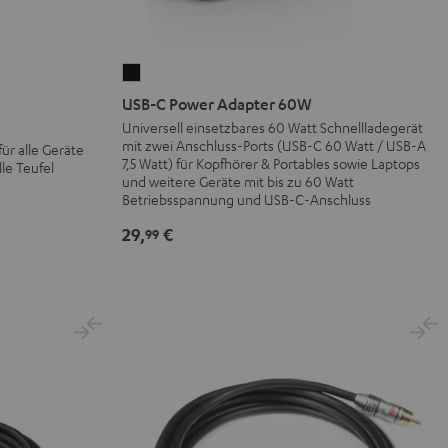
USB-
C
USB-C Power Adapter 60W
Power
Universell einsetzbares 60 Watt Schnellladegerät
mit zwei Anschluss-Ports (USB-C 60 Watt / USB-A
Adapter
ür alle Geräte
7,5 Watt) für Kopfhörer & Portables sowie Laptops
le Teufel
60W
und weitere Geräte mit bis zu 60 Watt
Schwarz
Betriebsspannung und USB-C-Anschluss
29,
€
99