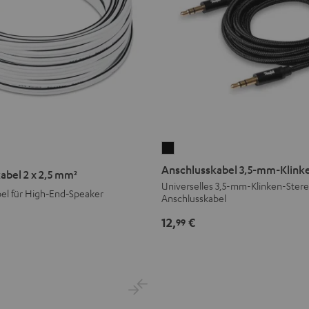
Anschlusskabel
kabel
3,5-
Anschlusskabel 3,5-mm-Klink
abel 2 x 2,5 mm²
mm-
Universelles 3,5-mm-Klinken-Ster
el für High‑End‑Speaker
Anschlusskabel
Klinke
Schwarz
12,
€
99