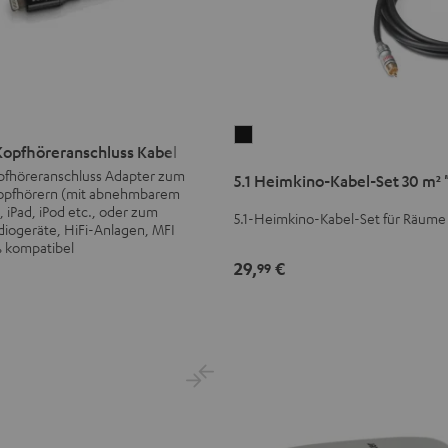
5.1
 Kopfhöreranschluss Kabel
Heimkino-
chluss
opfhöreranschluss Adapter zum
5.1 Heimkino-Kabel-Set 30 m² 
Kabel-
Kopfhörern (mit abnehmbarem
Set
, iPad, iPod etc., oder zum
5.1-Heimkino-Kabel-Set für Räume 
diogeräte, HiFi-Anlagen, MFI
30
 % kompatibel
m²
29,
€
99
"Standard"
Schwarz