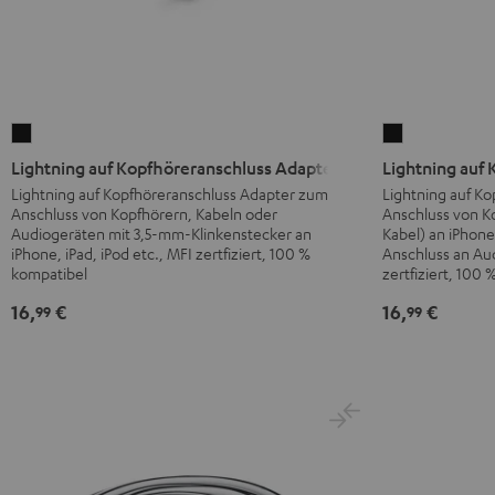
Lightning
Lightning
auf
auf
Lightning auf Kopfhöreranschluss Adapter
Lightning auf
Kopfhöreranschluss
Kopfhörerans
Lightning auf Kopfhöreranschluss Adapter zum
Lightning auf K
Anschluss von Kopfhörern, Kabeln oder
Anschluss von 
Adapter
Kabel
Audiogeräten mit 3,5-mm-Klinkenstecker an
Kabel) an iPhone
Schwarz
Schwarz
iPhone, iPad, iPod etc., MFI zertfiziert, 100 %
Anschluss an Au
kompatibel
zertfiziert, 100
16,
€
16,
€
99
99