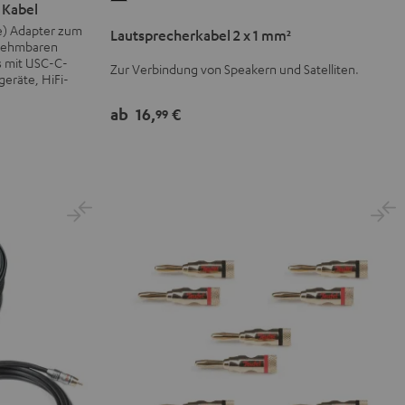
 Kabel
2
e) Adapter zum
Lautsprecherkabel 2 x 1 mm²
x
bnehmbaren
1
s mit USC-C-
Zur Verbindung von Speakern und Satelliten.
geräte, HiFi-
mm²
Schwarz
ab
16,
€
99