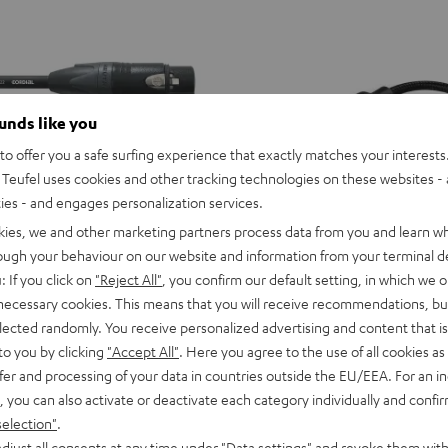
ounds like you
o offer you a safe surfing experience that exactly matches your interests.
Teufel uses cookies and other tracking technologies on these websites - 
ties - and engages personalization services.
kies, we and other marketing partners process data from you and learn w
rough your behaviour on our website and information from your terminal de
: If you click on
"Reject All"
, you confirm our default setting, in which we o
 necessary cookies. This means that you will receive recommendations, bu
USB-
elected randomly. You receive personalized advertising and content that is 
C
USB-C auf Kopfhöreranschluss
to you by clicking
"Accept All"
. Here you agree to the use of all cookies as 
auf
abel
USB-C auf Kopfhöreranschluss Ad
fer and processing of your data in countries outside the EU/EEA. For an in
Verbinden von Kopfhörern oder Kab
Kopfhöreranschluss
udio‑ und Mikrofonverbindung
mm-Klinkenstecker an Smartphone
, you can also activate or deactivate each category individually and confi
Adapter
USB-C-Port
selection"
.
Schwarz
16,
€
99
djust all consents at any time under "Data settings" and revoke them with