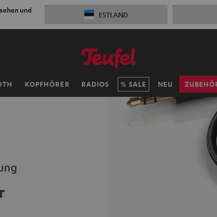
 sehen und
ESTLAND
OTH
KOPFHÖRER
RADIOS
SALE
NEU
ZUBEHÖ
dung
r