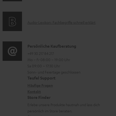
e
n
m
Q
r
f
a
s
u
o
t
A
Audio-Lexikon: Fachbegriffe schnell erklärt
n
r
i
u
t
m
o
d
e
a
n
i
K
Persönliche Kaufberatung
r
t
e
o
o
+49 30 217 84 217
l
i
n
Mo – Fr 08:00 – 19:00 Uhr
-
n
a
o
z
Sa 09:00 – 17:30 Uhr
L
t
d
n
u
Sonn- und Feiertage geschlossen
e
a
e
e
Teufel Support
m
x
k
n
n
Häufige Fragen
V
i
Kontakt
t
z
e
Store Finder
k
d
u
r
Erlebe unsere Produkte hautnah und lass dich
o
a
r
s
persönlich im Store beraten.