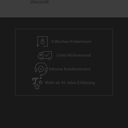
n
t
G
Übersicht
a
e
a
n
n
r
d
a
n
8 Wochen Probehören
t
i
Gratis Rückversand
e
Inhouse Kundenservice
Mehr als 45 Jahre Erfahrung