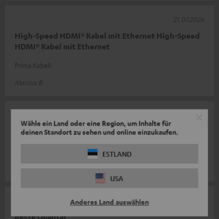
21.07.2026
High-Speed HDMI® Kabel mit Ethernet High-Speed
HDMI® Kabel mit Ethernet
Prima Kabel!
Marcus B.
14.07.2026
Wähle ein Land oder eine Region, um Inhalte für
Perfekt
deinen Standort zu sehen und online einzukaufen.
Top
ESTLAND
Timo H.
USA
08.07.2026
Anderes Land auswählen
Beste Qualität