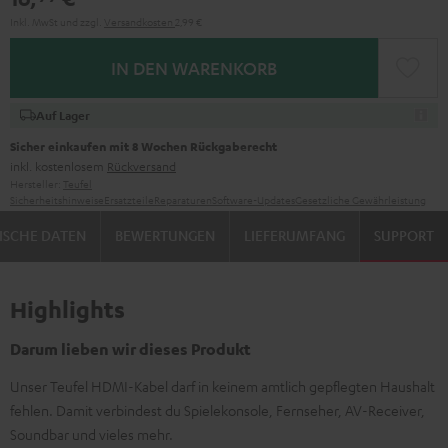
Inkl. MwSt
und zzgl.
Versandkosten
2,99 €
IN DEN WARENKORB
Auf Lager
Sicher einkaufen mit 8 Wochen Rückgaberecht
inkl. kostenlosem
Rückversand
Hersteller:
Teufel
Sicherheitshinweise
Ersatzteile
Reparaturen
Software-Updates
Gesetzliche Gewährleistung
ISCHE DATEN
BEWERTUNGEN
LIEFERUMFANG
SUPPORT
Highlights
Darum lieben wir dieses Produkt
Unser Teufel HDMI-Kabel darf in keinem amtlich gepflegten Haushalt
fehlen. Damit verbindest du Spielekonsole, Fernseher, AV-Receiver,
Soundbar und vieles mehr.