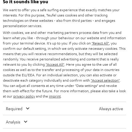
l
So it sounds like you
HEIMKINO-KOMPLETTANLAGEN
SUPPORT
d
Teufel Onlineshops
We want to offer you a safe surfing experience that exactly matches your
interests. For this purpose, Teufel uses cookies and other tracking
SOUNDBARS
u
KARRIERE
technologies on these websites - also from third parties - and engages
DEUTSCHLAND
personalization services.
n
STEREO
With cookies, we and other marketing partners process data from you and
PRESSE & MARKETING
g
learn what you like - through your behaviour on our website and information
ÖSTERREICH
SMART HOME
from your terminal device. It's up to you: If you click on
"Reject All"
, you
GESCHÄFTSKUNDEN
confirm our default setting, in which we only activate necessary cookies. This
means that you will receive recommendations, but they will be selected
SCHWEIZ
BLUETOOTH-LAUTSPRECHER
PARTNERPROGRAMM
randomly. You receive personalized advertising and content that is really
relevant to you by clicking
"Accept All"
. Here you agree to the use of all
KOPFHÖRER
cookies as well as to the transfer and processing of your data in countries
NIEDERLANDE
BLOG
outside the EU/EEA. For an individual selection, you can also activate or
deactivate each category individually and confirm with
"Accept selection"
.
BLUETOOTH-KOPFHÖRER
NEWSLETTER
You can adjust all consents at any time under "Data settings" and revoke
BELGIEN
them with effect for the future. For more information, please also take a look
STEREOANLAGEN
at our
privacy policy
and the
imprint
.
STORES
FRANKREICH
LAUTSPRECHER
Required
Always active
DEINE VORTEILE BEI TEUFEL
POLEN
ULTIMA-SERIE
Analysis
TEUFEL STORY
Technische Änderungen, Tippfehler und Irrtum vorbehalten. Das auf unseren