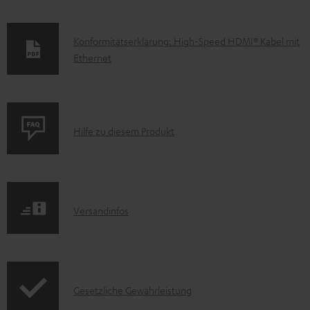
D
Konformitätserklärung: High-Speed HDMI® Kabel mit
Ethernet
o
k
u
m
P
Hilfe zu diesem Produkt
e
r
n
o
t
d
e
I
Versandinfos
u
z
n
k
u
f
t
m
o
F
H
I
Gesetzliche Gewährleistung
r
A