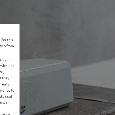
 For this
also from
hat you
vice. It's
nly
t they
really
well as to
dividual
rm with
 effect