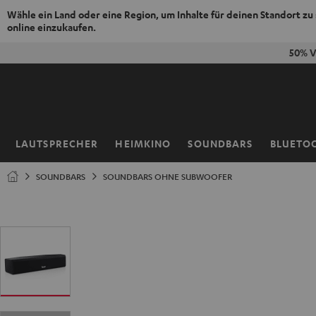
Wähle ein Land oder eine Region, um Inhalte für deinen Standort zu
online einzukaufen.
ZUM
50% V
NHALT
RINGEN
LAUTSPRECHER
HEIMKINO
SOUNDBARS
BLUETO
Startseite
SOUNDBARS
SOUNDBARS OHNE SUBWOOFER