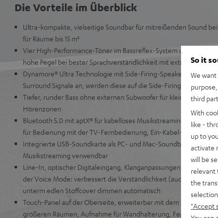
Die Vorteile im Überblick
Ultra-kompakte, vielseitige Soundbar für mitreißenden Sound be
für Räume bis 15 m²
Vier High-Performance-Töner im Bassreflex-System und effizient
So it s
hohe Pegel bei bester Sprachverständlichkeit mit extrem gering
Dynamore® Ultra Technologie mit Side-Firing-Speaker für virtuel
We want t
Surround Signale an, werden diese auf die Side-Firing-Speaker ver
purpose, 
Tiefer, runder Bass ohne externen Subwoofer für kleine und mit
third par
Hörenzonen
With coo
Bluetooth 5.0 mit aptX® für kabelloses Musikstreaming in CD-Qu
like - th
für Bedienung mit der TV-Fernbedienung, Ein-Kabel-Anschluss
up to you
Integrierte USB-Soundkarte als PC- und Mac-Soundbar für Games
activate
Musikstreaming verwendbar
will be s
Line-In, optischer Digitaleingang, Klanganpassungen, drei zusät
relevant 
der Voice Mode: verbessert die Verständlichkeit (auch für Hörge
the trans
unterm edlen Stoffcover dimmen automatisch
selection
Touch-Panel auf der Oberseite, erweiterbar mit dem Subwoofer T 
"Accept 
größeren Räumen, Aufnahme für Wandhalterung, Fernbedienung mi
You can a