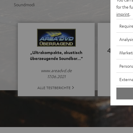
Soundmodi
for the f
imprint
.
Requir
Analysi
4.63
„Ultrakompakte, akustisch
Market
überzeugende Soundbar…“
(4.63 von 5 b
Persona
www.areadvd.de
17.06.2021
Externa
ALLE BE
ALLE TESTBERICHTE