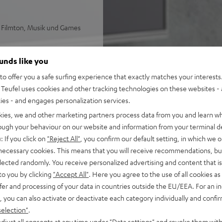
i Filmton, Musik und Games
e Endstufen garantieren
ounds like you
en Verzerrungen
len Surround Sound, liegen
o offer you a safe surfing experience that exactly matches your interests.
teilt
Teufel uses cookies and other tracking technologies on these websites - 
telgroße Räume oder
ties - and engages personalization services.
kies, we and other marketing partners process data from you and learn w
alität, HDMI mit CEC und ARC
rough your behaviour on our website and information from your terminal de
: If you click on
"Reject All"
, you confirm our default setting, in which we o
, Videos, Homeoffice oder
 necessary cookies. This means that you will receive recommendations, bu
elected randomly. You receive personalized advertising and content that is 
zliche Soundmodi, darunter
to you by clicking
"Accept All"
. Here you agree to the use of all cookies as 
schädigte), 7 Status-LEDs
fer and processing of your data in countries outside the EU/EEA. For an in
, you can also activate or deactivate each category individually and confi
6 für höhere Pegel in
selection"
.
t Stickern für Lieblings-
djust all consents at any time under "Data settings" and revoke them with