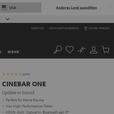
Anderes Land auswählen
USA
S
SUPPORT
GESCHÄFTSKUNDEN
STORE FINDER
No
R
MEHR
Suche
Mein
Artikel
Konto
im
Warenk
(694)
CINEBAR ONE
Update in Sound
Perfekt für kleine Räume
Vier High-Performance-Töner
HDMI, AUX, Optical In, Bluetooth apt-X®