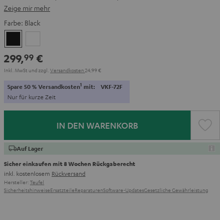
Zeige mir mehr
Farbe:
Black
Black
White
299,
€
99
Inkl. MwSt
und zzgl.
Versandkosten
24,99 €
1
Spare 50 % Versandkosten
mit:
VKF-72F
Nur für kurze Zeit
IN DEN WARENKORB
Auf Lager
Sicher einkaufen mit 8 Wochen Rückgaberecht
inkl. kostenlosem
Rückversand
Hersteller:
Teufel
Sicherheitshinweise
Ersatzteile
Reparaturen
Software-Updates
Gesetzliche Gewährleistung