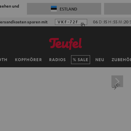
 sehen und
ESTLAND
ersandkosten sparen mit
VKF-72F
06
D
:
15
H
:
55
M
:
18
OTH
KOPFHÖRER
RADIOS
SALE
NEU
ZUBEHÖ