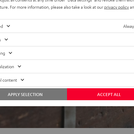
uture. For more information, please also take a look at our
privacy policy
an
ed
Alway
s
ing
ei 694 Bewertungen)
lization
l content
WERTUNGEN
APPLY SELECTION
ACCEPT ALL