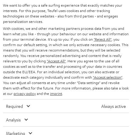
SUPPORT
d
Teufel Onlineshops
We want to offer you a safe surfing experience that exactly matches your
interests. For this purpose, Teufel uses cookies and other tracking
SOUNDBARS
u
KARRIERE
technologies on these websites - also from third parties - and engages
DEUTSCHLAND
personalization services.
n
STEREO
With cookies, we and other marketing partners process data from you and
PRESSE & MARKETING
g
learn what you like - through your behaviour on our website and information
ÖSTERREICH
SMART HOME
from your terminal device. It's up to you: If you click on
"Reject All"
, you
GESCHÄFTSKUNDEN
confirm our default setting, in which we only activate necessary cookies. This
means that you will receive recommendations, but they will be selected
SCHWEIZ
BLUETOOTH-LAUTSPRECHER
PARTNERPROGRAMM
randomly. You receive personalized advertising and content that is really
relevant to you by clicking
"Accept All"
. Here you agree to the use of all
KOPFHÖRER
cookies as well as to the transfer and processing of your data in countries
NIEDERLANDE
BLOG
outside the EU/EEA. For an individual selection, you can also activate or
deactivate each category individually and confirm with
"Accept selection"
.
BLUETOOTH-KOPFHÖRER
NEWSLETTER
You can adjust all consents at any time under "Data settings" and revoke
BELGIEN
them with effect for the future. For more information, please also take a look
STEREOANLAGEN
at our
privacy policy
and the
imprint
.
STORES
FRANKREICH
LAUTSPRECHER
Required
Always active
DEINE VORTEILE BEI TEUFEL
POLEN
ULTIMA-SERIE
Analysis
TEUFEL STORY
Technische Änderungen, Tippfehler und Irrtum vorbehalten. Das auf unseren
IN-EAR-KOPFHÖRER
Marketing
SPANIEN
UNSER MANAGEMENT