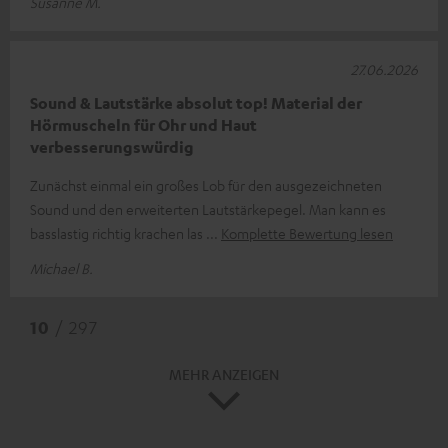
Susanne M.
27.06.2026
Sound & Lautstärke absolut top! Material der
Hörmuscheln für Ohr und Haut
verbesserungswürdig
Zunächst einmal ein großes Lob für den ausgezeichneten
Sound und den erweiterten Lautstärkepegel. Man kann es
basslastig richtig krachen las
Komplette Bewertung lesen
Michael B.
10
/ 297
MEHR ANZEIGEN