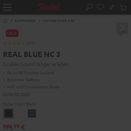
ZUM
NHALT
No
Abs
Startseite
Suche
RINGEN
Artike
im
KOPFHÖRER
ON-EAR OVER-EAR
Waren
SALE
(297)
REAL BLUE NC 3
Großen Sound länger erleben.
Bis zu 98 Stunden Laufzeit
Extremer Tiefbass
ANC und Conversation Mode
Zeige mir mehr
Farbe:
Night Black
Night
Pearl
Steel
Black
White
Blue
199,
€
99