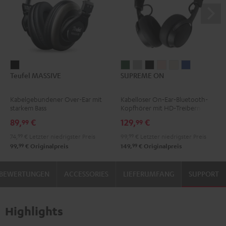
Teufel
SUPREME
SUPREME
SUPREME
SUPREME
SUPREME
SUPREME
Teufel MASSIVE
SUPREME ON
MASSIVE
ON
ON
ON
ON
ON
ON
Schwarz
Ivy
Moon
Night
Pale
Sand
Space
Kabelgebundener Over-Ear mit
Kabelloser On‑Ear‑Bluetooth-
Green
Gray
Black
Gold
White
Blue
starkem Bass
Kopfhörer mit HD‑Treibern
89,
€
129,
€
99
99
74,
99
€
Letzter niedrigster Preis
99,
99
€
Letzter niedrigster Preis
99
99
99,
€
Originalpreis
149,
€
Originalpreis
BEWERTUNGEN
ACCESSORIES
LIEFERUMFANG
SUPPORT
Highlights