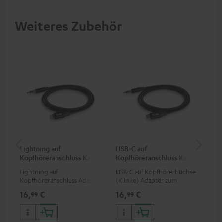
Weiteres Zubehör
Lightning auf
USB-C auf
An
Kopfhöreranschluss Kabel
Kopfhöreranschluss Kabel
Kli
Lightning auf
USB-C auf Kopfhörerbuchse
Uni
Kopfhöreranschluss Adapter
(Klinke) Adapter zum
Ste
zum Anschluss von
Anschluss von Kopfhörern
16,
€
16,
€
12
99
99
Kopfhörern (mit
(mit abnehmbaren Kabel) an
abnehmbarem Kabel) an
Smartphones und Tablets mit
iPhone, iPad, iPod etc., oder
USC-C-Port, oder zum