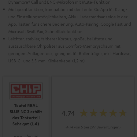
Dynamore® Call und ENC-Mikrofon mit Mute-Funktion
Multipointfunktion, kompatibel mit der Teufel Go App für Klang-
und Einstellungsmöglichkeiten, Akku-Ladestandsanzeige in der
App, Tasten für sichere Bedienung, Auto-Pairing, Google Fast und
Microsoft Swift Pair, Schnellladefunktion
Leichter, stabiler, faltbarer Korpus, große, belüftete und
austauschbare Ohrpolster aus Comfort-Memoryschaum mit
geringem Auflagedruck, geeignet für Brillenträger, inkl. Hardcase,
USB-C- und 3,5-mm-Klinkenkabel (1,2 m)
Teufel REAL
4.74
BLUE NC 3 erhält
das Testurteil
Sehr gut (1,4)
(4.74 von 5 bei 297 Bewertungen)
www.chip.de