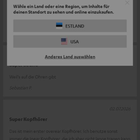
Eine Freude
Wähle ein Land oder eine Region, um Inhalte für
deinen Standort zu sehen und online einzukaufen.
Hervorragender Klang, ein durchdachtes Konzept und
haptisch eine Freude.
ESTLAND
Frank S.
USA
02.07.2026
Anderes Land auswählen
Super Sound
Weil‘s auf die Ohren gibt
Sebastian P.
02.07.2026
Super Kopfhörer
Das ist mein erster overear Kopfhörer. Ich benutze sonst
immer die Inear Kopfhörer, die ich aber nicht lange tragen kann