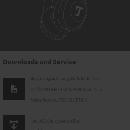
Downloads und Service
D
Bedienungsanleitung: REAL BLUE NC 3
o
Konformitätserklärung: REAL BLUE NC 3
k
Safety Booklet: REAL BLUE NC 3
u
m
p
Teufel Go App - Google Play
e
a