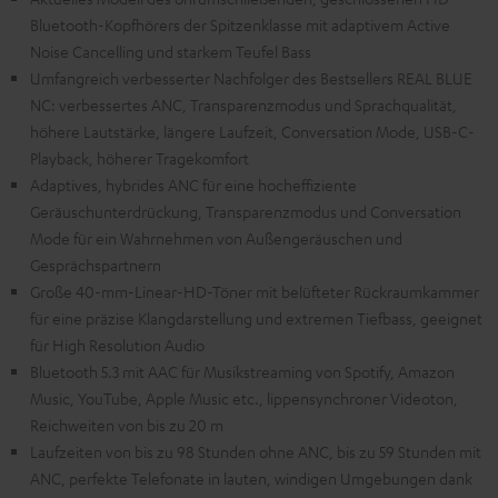
Bluetooth-Kopfhörers der Spitzenklasse mit adaptivem Active
Noise Cancelling und starkem Teufel Bass
Umfangreich verbesserter Nachfolger des Bestsellers REAL BLUE
NC: verbessertes ANC, Transparenzmodus und Sprachqualität,
höhere Lautstärke, längere Laufzeit, Conversation Mode, USB-C-
Playback, höherer Tragekomfort
Adaptives, hybrides ANC für eine hocheffiziente
Geräuschunterdrückung, Transparenzmodus und Conversation
Mode für ein Wahrnehmen von Außengeräuschen und
Gesprächspartnern
Große 40-mm-Linear-HD-Töner mit belüfteter Rückraumkammer
für eine präzise Klangdarstellung und extremen Tiefbass, geeignet
für High Resolution Audio
Bluetooth 5.3 mit AAC für Musikstreaming von Spotify, Amazon
Music, YouTube, Apple Music etc., lippensynchroner Videoton,
Reichweiten von bis zu 20 m
Laufzeiten von bis zu 98 Stunden ohne ANC, bis zu 59 Stunden mit
ANC, perfekte Telefonate in lauten, windigen Umgebungen dank