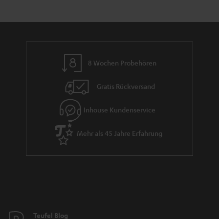
e
a
_
n
h
t
i
i
d
e
8 Wochen Probehören
d
Gratis Rückversand
e
n
Inhouse Kundenservice
Mehr als 45 Jahre Erfahrung
Teufel Blog