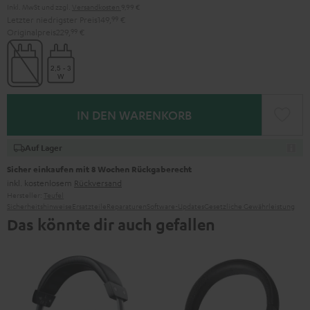
Inkl. MwSt
und zzgl.
Versandkosten
9,99 €
Letzter niedrigster Preis
149,
99
€
Originalpreis
229,
99
€
IN DEN WARENKORB
Auf Lager
Sicher einkaufen mit 8 Wochen Rückgaberecht
inkl. kostenlosem
Rückversand
Hersteller:
Teufel
Sicherheitshinweise
Ersatzteile
Reparaturen
Software-Updates
Gesetzliche Gewährleistung
Das könnte dir auch gefallen