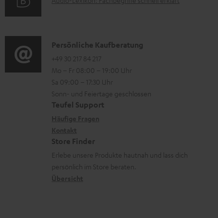
p
A
a
Audio-Lexikon: Fachbegriffe schnell erklärt
r
i
o
u
d
m
o
r
d
e
a
n
t
i
n
K
Persönliche Kaufberatung
t
e
.
o
o
+49 30 217 84 217
i
n
Mo – Fr 08:00 – 19:00 Uhr
l
-
n
o
z
Sa 09:00 – 17:30 Uhr
i
L
t
n
u
Sonn- und Feiertage geschlossen
n
e
a
e
Teufel Support
m
k
x
k
n
Häufige Fragen
V
s
i
Kontakt
t
z
e
Store Finder
.
k
d
u
r
Erlebe unsere Produkte hautnah und lass dich
t
o
a
r
s
persönlich im Store beraten.
i
n
t
G
Übersicht
a
t
e
a
n
l
n
r
d