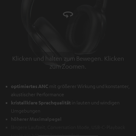
Klicken und halten zum Bewegen. Klicken
zum Zoomen.
Tap to zoom
optimiertes ANC
mit größerer Wirkung und konstanter,
akustischer Performance
kristallklare Sprachqualität
in lauten und windigen
Umgebungen
höherer Maximalpegel
längere Laufzeit, Conversation Mode, USB-C-Playback
sowie ein höherer Tragekomfort