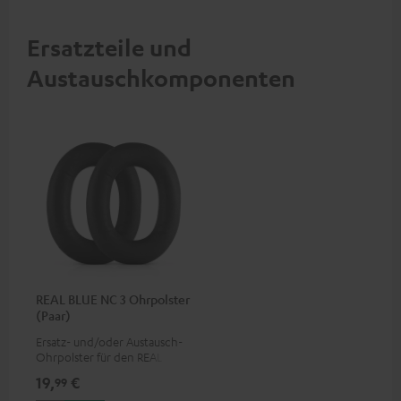
zum Anschluss an
Anschluss an Audiogeräte,
Audiogeräte, HiFi-Anlagen,
HiFi-Anlagen
MFI zertfiziert, 100 %
Ersatzteile und
kompatibel
Austauschkomponenten
REAL BLUE NC 3 Ohrpolster
(Paar)
Ersatz- und/oder Austausch-
Ohrpolster für den REAL BLUE
NC 3
19,
€
99