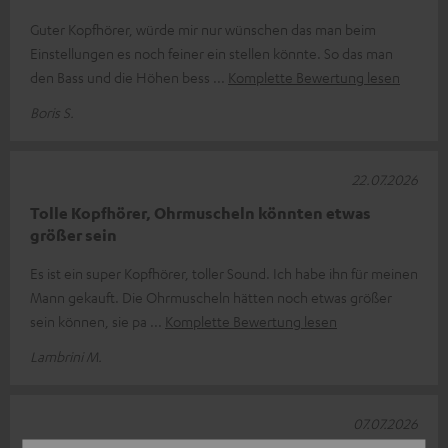
Guter Kopfhörer, würde mir nur wünschen das man beim
Einstellungen es noch feiner ein stellen könnte. So das man
den Bass und die Höhen bess
Komplette Bewertung lesen
Boris S.
22.07.2026
Tolle Kopfhörer, Ohrmuscheln könnten etwas
größer sein
Es ist ein super Kopfhörer, toller Sound. Ich habe ihn für meinen
Mann gekauft. Die Ohrmuscheln hätten noch etwas größer
sein können, sie pa
Komplette Bewertung lesen
Lambrini M.
07.07.2026