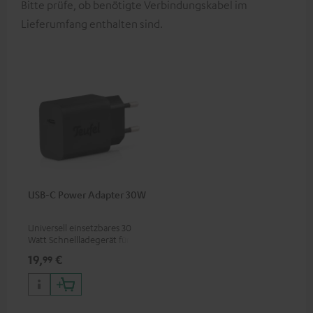
Bitte prüfe, ob benötigte Verbindungskabel im
Lieferumfang enthalten sind.
USB-C Power Adapter 30W
Universell einsetzbares 30
Watt Schnellladegerät für
Kopfhörer & Portables sowie
19,
€
99
Apple iPhones, Android
Smartphones, Tablets und
Geräte mit USB-C-Anschluss