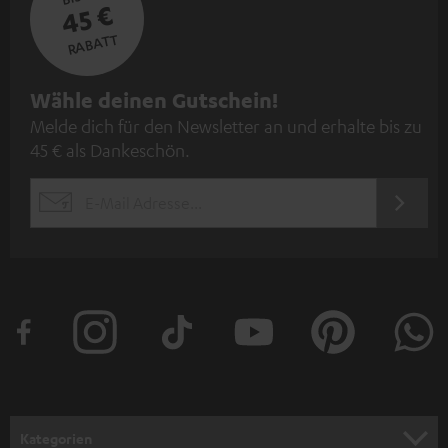
45 €
RABATT
N
Wähle deinen Gutschein!
Melde dich für den Newsletter an und erhalte bis zu
e
45 € als Dankeschön.
w
s
JETZT
EMAIL
l
ANME
WIDGET
e
t
t
e
r
a
n
Kategorien