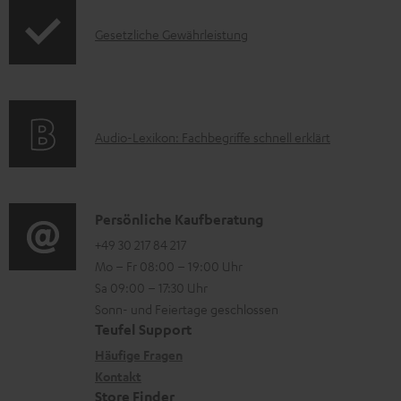
d
e
I
Gesetzliche Gewährleistung
u
z
n
k
u
f
t
m
o
F
H
A
Audio-Lexikon: Fachbegriffe schnell erklärt
r
A
e
u
m
Q
r
d
a
s
u
i
K
Persönliche Kaufberatung
t
n
o
o
+49 30 217 84 217
i
t
Mo – Fr 08:00 – 19:00 Uhr
-
n
o
Sa 09:00 – 17:30 Uhr
e
L
t
n
Sonn- und Feiertage geschlossen
r
e
a
e
Teufel Support
l
x
k
n
Häufige Fragen
a
i
Kontakt
t
z
Store Finder