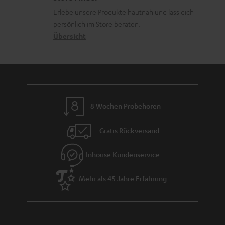
d
k
d
u
Erlebe unsere Produkte hautnah und lass dich
e
o
a
r
persönlich im Store beraten.
n
n
t
G
Übersicht
e
a
n
r
a
n
8 Wochen Probehören
t
i
Gratis Rückversand
e
Inhouse Kundenservice
Mehr als 45 Jahre Erfahrung