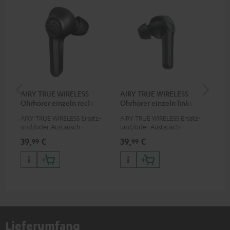
AIRY TRUE WIRELESS
AIRY TRUE WIRELESS
VA
Ohrhörer einzeln rechts
Ohrhörer einzeln links
Ba
AIRY TRUE WIRELESS Ersatz-
AIRY TRUE WIRELESS Ersatz-
2-i
und/oder Austausch-
und/oder Austausch-
18W
Ohrhörer, nicht passend für
Ohrhörer, nicht passend für
Typ
39,
€
39,
€
34
99
99
den AIRY TWS
den AIRY TWS
bis
Lieferumfang