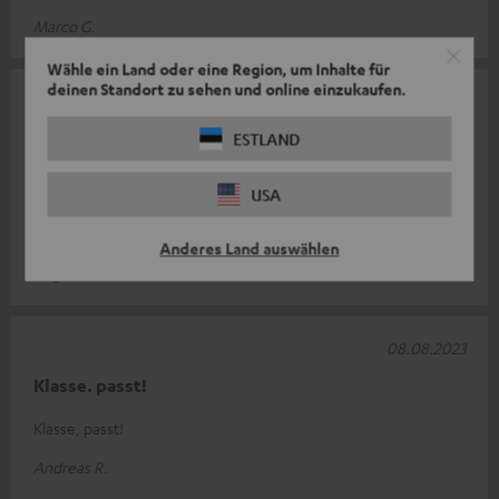
Marco G.
Wähle ein Land oder eine Region, um Inhalte für
deinen Standort zu sehen und online einzukaufen.
09.08.2023
Airy true Wireless Buds bin zufrieden
ESTLAND
Insgesamt bin ich mit den Buds zufrieden. Nur sitzen sie nicht
USA
so gut in meinen Ohren, da sie schnell rausfallen. Außerdem
lassen sich die B
Komplette Bewertung lesen
Anderes Land auswählen
Angelika S.
08.08.2023
Klasse. passt!
Klasse, passt!
Andreas R.