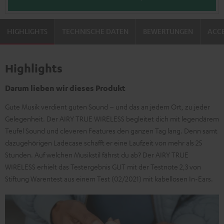
HIGHLIGHTS
TECHNISCHE DATEN
BEWERTUNGEN
ACCE
Highlights
Darum lieben wir dieses Produkt
Gute Musik verdient guten Sound – und das an jedem Ort, zu jeder
Gelegenheit. Der AIRY TRUE WIRELESS begleitet dich mit legendärem
Teufel Sound und cleveren Features den ganzen Tag lang. Denn samt
dazugehörigen Ladecase schafft er eine Laufzeit von mehr als 25
Stunden. Auf welchen Musikstil fährst du ab? Der AIRY TRUE
WIRELESS erhielt das Testergebnis GUT mit der Testnote 2,3 von
Stiftung Warentest aus einem Test (02/2021) mit kabellosen In-Ears.