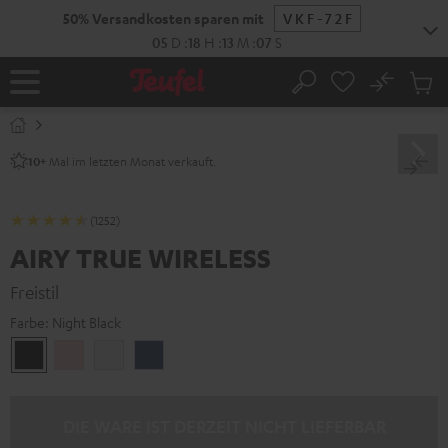
ZUM
50% Versandkosten sparen mit
VKF-72F
NHALT
RINGEN
05
D
:
18
H
:
13
M
:
06
S
No
Abs
Startseite
Suche
Artike
im
Waren
Mal im letzten Monat verkauft.
10+
(1252)
AIRY TRUE WIRELESS
Freistil
Farbe:
Night Black
Night
Pale
Silver
Steel
Black
Gold
White
Blue
DIE WARE IST DERZEIT NICHT LIEFERBAR