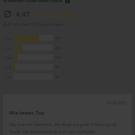
So bewerten Kunden dieses Produkt
4.47
(4.47 von 5 bei 1252 Bewertungen)
5
813
4
278
3
104
2
47
1
10
11.08.2023
Wie immer, Top
War zwar ein Geschenk, allerdings aus guter Erfahrung mit
Teufel. Der Beschenkte ist auch sehr zufrieden.