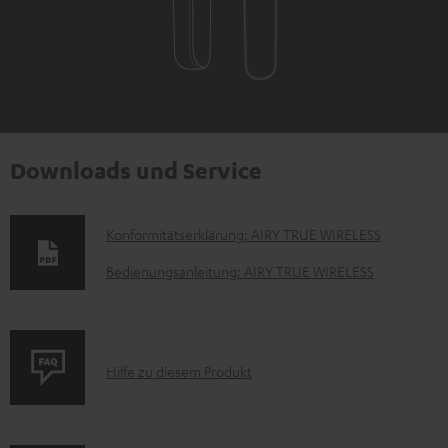
Downloads und Service
D
Konformitätserklärung: AIRY TRUE WIRELESS
o
Bedienungsanleitung: AIRY TRUE WIRELESS
k
u
m
P
Hilfe zu diesem Produkt
e
r
n
o
t