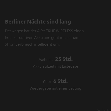
Berliner Nächte sind lang
Deswegen hat der AIRY TRUE WIRELESS einen
hochkapazitiven Akku und geht mit seinem
Stromverbrauch intelligent um.
25 Std.
Mehr als
Akkulaufzeit mit Ladecase
6 Std.
über
Wiedergabe mit einer Ladung
15 Min.
nur
Aufladen für über 1 Stunde Wiedergabe