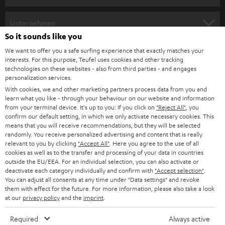
m
HEIMKINO
e
Unternehmen
l
So it sounds like you
HEIMKINO-KOMPLETTANLAGEN
SUPPORT
d
Teufel Onlineshops
We want to offer you a safe surfing experience that exactly matches your
interests. For this purpose, Teufel uses cookies and other tracking
SOUNDBARS
u
KARRIERE
technologies on these websites - also from third parties - and engages
DEUTSCHLAND
personalization services.
n
STEREO
With cookies, we and other marketing partners process data from you and
PRESSE & MARKETING
g
learn what you like - through your behaviour on our website and information
ÖSTERREICH
SMART HOME
from your terminal device. It's up to you: If you click on
"Reject All"
, you
GESCHÄFTSKUNDEN
confirm our default setting, in which we only activate necessary cookies. This
means that you will receive recommendations, but they will be selected
SCHWEIZ
BLUETOOTH-LAUTSPRECHER
PARTNERPROGRAMM
randomly. You receive personalized advertising and content that is really
relevant to you by clicking
"Accept All"
. Here you agree to the use of all
KOPFHÖRER
cookies as well as to the transfer and processing of your data in countries
NIEDERLANDE
BLOG
outside the EU/EEA. For an individual selection, you can also activate or
deactivate each category individually and confirm with
"Accept selection"
.
BLUETOOTH-KOPFHÖRER
NEWSLETTER
You can adjust all consents at any time under "Data settings" and revoke
BELGIEN
them with effect for the future. For more information, please also take a look
STEREOANLAGEN
at our
privacy policy
and the
imprint
.
STORES
FRANKREICH
LAUTSPRECHER
Required
Always active
DEINE VORTEILE BEI TEUFEL