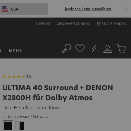
Anderes Land auswählen
USA
SUPPORT
GESCHÄFTSKUNDEN
STORE FINDER
No
R
MEHR
Suche
Mein
Artikel
Konto
im
Warenk
(51)
ULTIMA 40 Surround + DENON
X2800H für Dolby Atmos
Dein Heimkino kann Kino.
Farbe:
Schwarz / Schwarz
Schwarz
Weiß