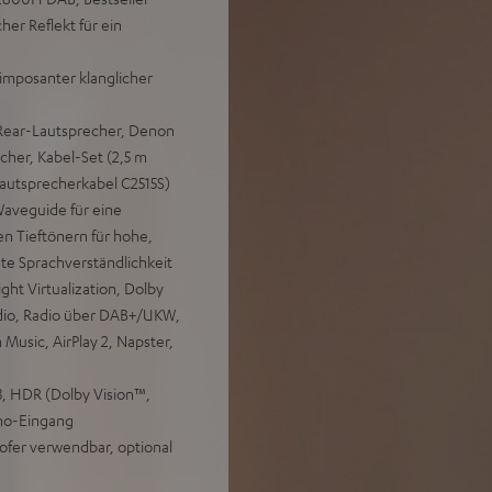
r Reflekt für ein
imposanter klanglicher
 Rear-Lautsprecher, Denon
her, Kabel-Set (2,5 m
autsprecherkabel C2515S)
aveguide für eine
en Tieftönern für hohe,
ste Sprachverständlichkeit
t Virtualization, Dolby
dio, Radio über DAB+/UKW,
 Music, AirPlay 2, Napster,
, HDR (Dolby Vision™,
no-Eingang
ofer verwendbar, optional