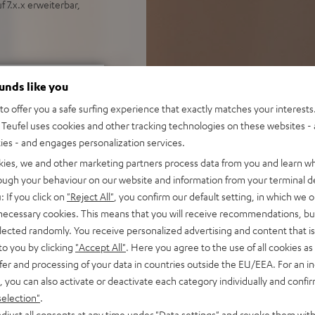
f 7.x.x erweiterbar,
ounds like you
o offer you a safe surfing experience that exactly matches your interests.
Teufel uses cookies and other tracking technologies on these websites - 
ties - and engages personalization services.
kies, we and other marketing partners process data from you and learn w
rough your behaviour on our website and information from your terminal de
bei 51 Bewertungen)
: If you click on
"Reject All"
, you confirm our default setting, in which we o
 necessary cookies. This means that you will receive recommendations, bu
elected randomly. You receive personalized advertising and content that is 
to you by clicking
"Accept All"
. Here you agree to the use of all cookies as 
EWERTUNGEN
fer and processing of your data in countries outside the EU/EEA. For an in
, you can also activate or deactivate each category individually and confi
selection"
.
djust all consents at any time under "Data settings" and revoke them with