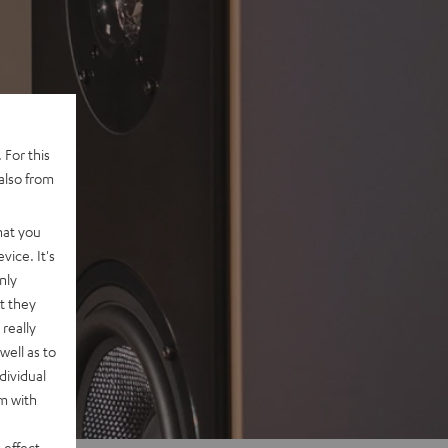
 For this
also from
hat you
vice. It's
nly
t they
really
well as to
dividual
rm with
 effect