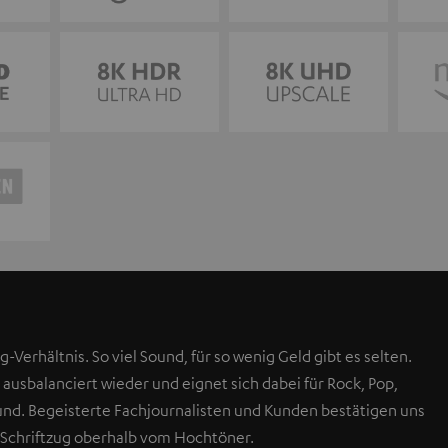
g-Verhältnis. So viel Sound, für so wenig Geld gibt es selten.
 ausbalanciert wieder und eignet sich dabei für Rock, Pop,
Sound. Begeisterte Fachjournalisten und Kunden bestätigen uns
 Schriftzug oberhalb vom Hochtöner.