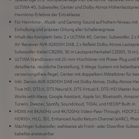
ULTIMA 40, Subwoofer, Center und Dolby Atmos Höhenlautspreche
Heimkino-Erlebnis der Extraklasse
Für Heimkino-, Musik- und Gaming-Sound auf hohem Niveau mit 
Einhüllung und präziser Ortung aller Schallereignisse
Inhalt des Komplett-Sets: 2 x ULTIMA 40, Center, Subwoofer, 2 x
AV-Receiver AVR-X2800H DAB, 2 x Reflekt Dolby Atmos Lautsprec
Subwoofer-Kabel C3525W, 30 m Lautsprecherkabel C2530S, 15 m L
ULTIMA Standboxen mit 25-mm-Hochtöner mit Phase-Plug und W
detaillierte, räumliche Darstellung, 3-Wege-System mit belastbar
verzerrungsfreie Pegel, Center mit doppeltem Mitteltöner für be
Inkl. Denon AVR-X2800H DAB mit Dolby Atmos, Dolby Atmos Heigh
True HD, DTS:X, DTS Neural:X, DTS Virtual:X, DTS-HD Master Au
Works with Alexa, Google Assistant, Apple Siri, Bluetooth, Amazon
TuneIn, Deezer, Spotify, Soundcloud, TIDAL und HEOS® Built-in
HDMI mit 8K/60Hz und 4K/120Hz Video-Pass-Through, HDCP 2.3
HDR10+, HLG, 3D), Enhanced Audio Return Channel (eARC), Pho
Mächtiger Subwoofer, wahlweise als Front- oder Downfire-Subwo
kabellos ansteuerbar