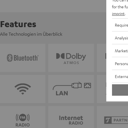
for the f
imprint
.
Features
Requir
Alle Technologien im Überblick
Analysi
Market
Persona
Externa