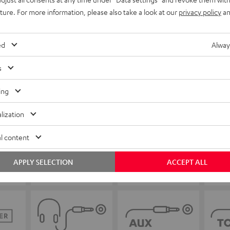
uture. For more information, please also take a look at our
privacy policy
an
ed
Alway
s
ing
lization
l content
APPLY SELECTION
ACCEPT ALL