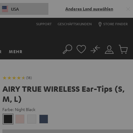
Anderes Land auswählen
USA
SUPPORT
GESCHÄFTSKUNDEN
STORE FINDER
No
R
MEHR
Suche
Mein
Artikel
Konto
im
Warenk
(18)
AIRY TRUE WIRELESS Ear-Tips (S,
M, L)
Farbe:
Night Black
Night
Pale
Silver
Steel
Black
Gold
White
Blue