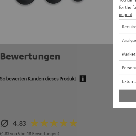
for the f
imprint
.
Requir
Analysi
Bewertungen
Market
Persona
So bewerten Kunden dieses Produkt
Externa
4.83
(4.83 von 5 bei 18 Bewertungen)