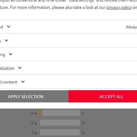
uture. For more information, please also take a look at our
privacy policy
an
ed
Alway
s
ing
lization
l content
5
16
APPLY SELECTION
ACCEPT ALL
4
1
3
1
2
0
1
0