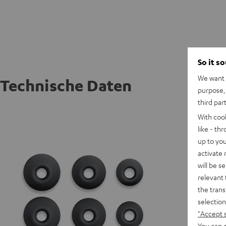
So it s
We want t
Technische Daten
purpose, 
third par
AIRY TR
With coo
like - th
up to you
activate
will be s
relevant 
the trans
selection
"Accept 
You can a