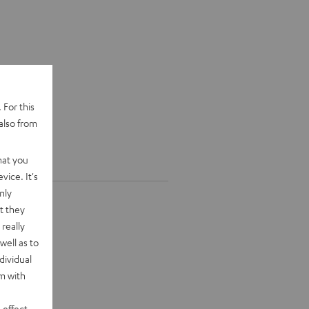
 For this
also from
hat you
vice. It's
nly
t they
really
well as to
dividual
rm with
 effect