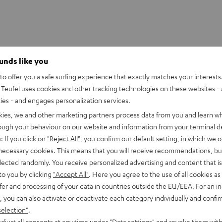
ounds like you
o offer you a safe surfing experience that exactly matches your interests.
Teufel uses cookies and other tracking technologies on these websites - 
ties - and engages personalization services.
UE WIRELESS Ear-Tips (S, M, L)
kies, we and other marketing partners process data from you and learn w
rough your behaviour on our website and information from your terminal de
: If you click on
"Reject All"
, you confirm our default setting, in which we o
 necessary cookies. This means that you will receive recommendations, bu
elected randomly. You receive personalized advertising and content that is 
to you by clicking
"Accept All"
. Here you agree to the use of all cookies as 
fer and processing of your data in countries outside the EU/EEA. For an in
, you can also activate or deactivate each category individually and confi
selection"
.
djust all consents at any time under "Data settings" and revoke them with