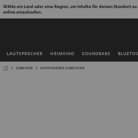
Wähle ein Land oder eine Region, um Inhalte für deinen Standort zu
online einzukaufen.
ZUM
NHALT
RINGEN
LAUTSPRECHER
HEIMKINO
SOUNDBARS
BLUETO
Startseite
ZUBEHÖR
KOPFHOERER ZUBEHOER