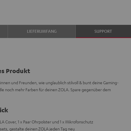
LIEFERUMFANG
SUPPORT
es Produkt
innen und Freunden, wie unglaublich stilvoll & bunt deine Gaming-
undle noch mehr Farben für deinen ZOLA. Spare gegenüber dem
ick
A Cover, 1 x Paar Ohrpolster und 1 x Mikrofonschutz
bsets, gestalte deinen ZOLA jeden Tag neu