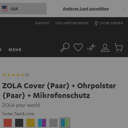
Anderes Land auswählen
USA
SUPPORT
GESCHÄFTSKUNDEN
STORE FINDER
No
R
MEHR
Suche
Mein
Artikel
Konto
im
Warenk
(2)
ZOLA Cover (Paar) + Ohrpolster
(Paar) + Mikrofonschutz
ZOLA your world
Farbe:
Teal & Lime
Coral
Dark
Golden
Grape
Light
Teal