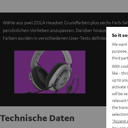
Wähle aus zwei ZOLA Headset Grundfarben plus sechs Farb-Se
persönlichen Vorlieben anzupassen. Darüber hinaus kannst du w
So it s
Farben wurden in verschiedenen User-Tests definiert und sind ei
We want t
purpose, 
third par
With coo
like - th
up to you
activate
will be s
relevant 
the trans
selection
Technische Daten
"Accept 
You can a