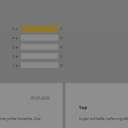
5
2
4
0
3
0
2
0
1
0
20.01.2025
Top
keine pinke Variante. Das
Super schnelle Lieferung all