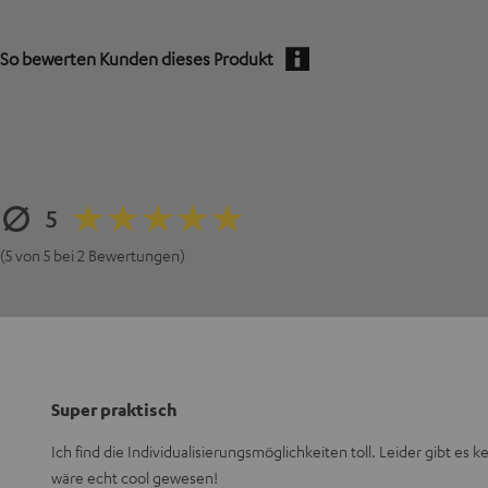
So bewerten Kunden dieses Produkt
5
(5 von 5 bei 2 Bewertungen)
Super praktisch
Ich find die Individualisierungsmöglichkeiten toll. Leider gibt es 
wäre echt cool gewesen!