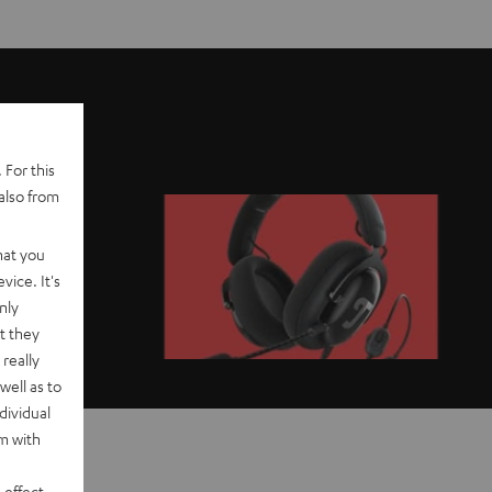
 For this
also from
hat you
vice. It's
nly
t they
really
well as to
dividual
rm with
 effect