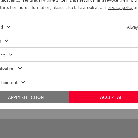
ver (Paar) + Ohrpolster (Paar) + Mikrofonschutz
uture. For more information, please also take a look at our
privacy policy
an
ed
Alway
s
ing
lization
l content
APPLY SELECTION
ACCEPT ALL