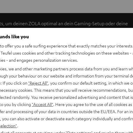
ts, um deinen ZOLA optimal an dein Gaming-Setup oder deine
eitere Sets bestellen, um die Farbpalette zu erweitern. Die
ounds like you
nfach zeitlos, urban und ziemlich frisch, wie wir finden.
o offer you a safe surfing experience that exactly matches your interests.
Teufel uses cookies and other tracking technologies on these websites - 
ties - and engages personalization services.
kies, we and other marketing partners process data from you and learn w
rough your behaviour on our website and information from your terminal de
: If you click on
"Reject All"
, you confirm our default setting, in which we o
 necessary cookies. This means that you will receive recommendations, bu
elected randomly. You receive personalized advertising and content that is 
to you by clicking
"Accept All"
. Here you agree to the use of all cookies as 
fer and processing of your data in countries outside the EU/EEA. For an in
, you can also activate or deactivate each category individually and confi
selection"
.
djust all consents at any time under "Data settings" and revoke them with