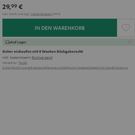
Red
Gray
Amber
&
Gray
&
29,
€
99
Aqua
Lime
Inkl. MwSt
und zzgl.
Versandkosten
5,99 €
IN DEN WARENKORB
Auf Lager
Sicher einkaufen mit 8 Wochen Rückgaberecht
inkl. kostenlosem
Rückversand
Hersteller:
Teufel
Sicherheitshinweise
Ersatzteile
Reparaturen
Software-Updates
Gesetzliche Gewährleistung