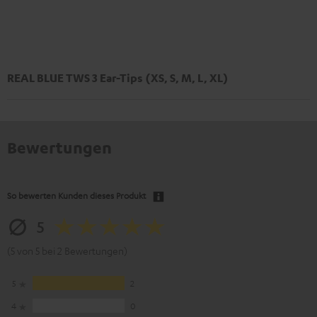
REAL BLUE TWS 3 Ear-Tips (XS, S, M, L, XL)
Bewertungen
So bewerten Kunden dieses Produkt
5
(5 von 5 bei 2 Bewertungen)
5
2
4
0