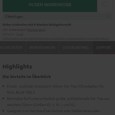
IN DEN WARENKORB
Auf Lager
Sicher einkaufen mit 8 Wochen Rückgaberecht
inkl. kostenlosem
Rückversand
Hersteller:
Teufel
Sicherheitshinweise
Ersatzteile
Reparaturen
Software-Updates
Gesetzliche Gewährleistung
ISCHE DATEN
BEWERTUNGEN
LIEFERUMFANG
SUPPORT
Highlights
Die Vorteile im Überblick
Ersatz- und/oder Austausch-Silikon-Ear-Tips (Ohradapter) für
REAL BLUE TWS 3
Beinhaltet fünf unterschiedlich große, antibakterielle Ear-Tips aus
weichem Silikon (Größen XS, S, M, L und XL)
Geeignet zum Nachkauf bei Verlust oder Defekt eines oder