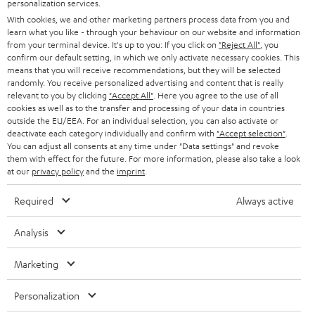
personalization services.
n
STEREO
With cookies, we and other marketing partners process data from you and
PRESSE & MARKETING
g
learn what you like - through your behaviour on our website and information
ÖSTERREICH
SMART HOME
from your terminal device. It's up to you: If you click on
"Reject All"
, you
GESCHÄFTSKUNDEN
confirm our default setting, in which we only activate necessary cookies. This
means that you will receive recommendations, but they will be selected
SCHWEIZ
BLUETOOTH-LAUTSPRECHER
PARTNERPROGRAMM
randomly. You receive personalized advertising and content that is really
relevant to you by clicking
"Accept All"
. Here you agree to the use of all
KOPFHÖRER
cookies as well as to the transfer and processing of your data in countries
NIEDERLANDE
BLOG
outside the EU/EEA. For an individual selection, you can also activate or
deactivate each category individually and confirm with
"Accept selection"
.
BLUETOOTH-KOPFHÖRER
NEWSLETTER
You can adjust all consents at any time under "Data settings" and revoke
BELGIEN
them with effect for the future. For more information, please also take a look
STEREOANLAGEN
at our
privacy policy
and the
imprint
.
STORES
FRANKREICH
LAUTSPRECHER
Required
Always active
DEINE VORTEILE BEI TEUFEL
POLEN
ULTIMA-SERIE
Analysis
TEUFEL STORY
Technische Änderungen, Tippfehler und Irrtum vorbehalten. Das auf unseren
IN-EAR-KOPFHÖRER
Marketing
SPANIEN
UNSER MANAGEMENT
Fotos abgebildete Zubehör ist nicht im Lieferumfang enthalten. Etwaige
Entsorgungsgebühren für Batterien sind im Preis inbegriffen.
FANSHOP
Personalization
NACHHALTIGKEIT
ITALIEN
©2026 Lautsprecher Teufel GmbH - All rights reserved.