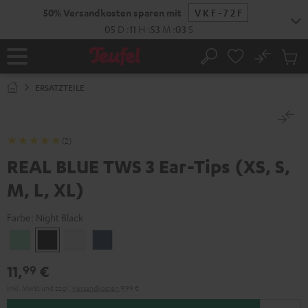
ZUM
50% Versandkosten sparen mit
VKF-72F
NHALT
RINGEN
05
D
:
11
H
:
53
M
:
02
S
No
Abs
Startseite
Suche
Artike
im
ERSATZTEILE
Waren
(2)
REAL BLUE TWS 3 Ear-Tips (XS, S,
M, L, XL)
Farbe:
Night Black
Misty
Night
Pure
Steel
Green
Black
White
Blue
11,
€
99
Inkl. MwSt
und zzgl.
Versandkosten
9,99 €