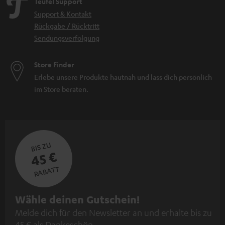
Teufel Support
Support & Kontakt
Rückgabe / Rücktritt
Sendungsverfolgung
Store Finder
Erlebe unsere Produkte hautnah und lass dich persönlich
im Store beraten.
BIS ZU
45 €
RABATT
N
Wähle deinen Gutschein!
Melde dich für den Newsletter an und erhalte bis zu
e
45 € als Dankeschön.