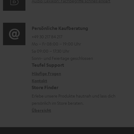
A
Audio-Lexikon: Fachbegriffe schnell erklärt
r
i
u
m
o
d
a
n
i
K
Persönliche Kaufberatung
t
e
o
o
+49 30 217 84 217
i
n
Mo – Fr 08:00 – 19:00 Uhr
-
n
o
z
Sa 09:00 – 17:30 Uhr
L
t
n
u
Sonn- und Feiertage geschlossen
e
a
e
Teufel Support
m
x
k
n
Häufige Fragen
V
i
Kontakt
t
z
e
Store Finder
k
d
u
r
Erlebe unsere Produkte hautnah und lass dich
o
a
r
s
persönlich im Store beraten.
n
t
G
Übersicht
a
e
a
n
n
r
d