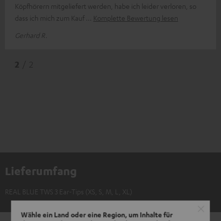
Köpfhörern mitgeliefert werden, habe ich leider verloren, so
dass ich mich zum Kauf
Komplette Bewertung lesen
Gerhard R.
2
/ 2
Lieferumfang
REAL BLUE TWS 3 Ear-Tips (XS, S, M, L, XL)
Wähle ein Land oder eine Region, um Inhalte für