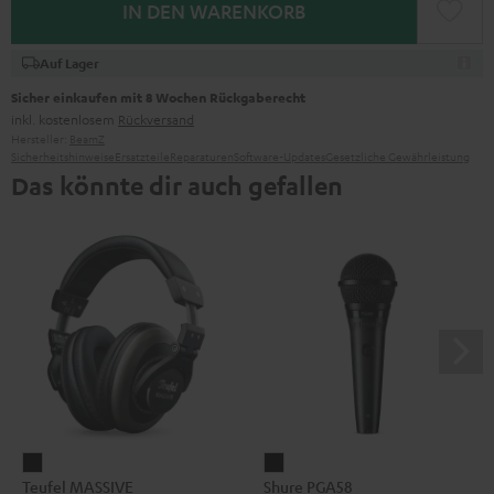
IN DEN WARENKORB
Auf Lager
Sicher einkaufen mit 8 Wochen Rückgaberecht
inkl. kostenlosem
Rückversand
Hersteller:
BeamZ
Sicherheitshinweise
Ersatzteile
Reparaturen
Software-Updates
Gesetzliche Gewährleistung
Das könnte dir auch gefallen
Teufel
Shure
Teufel MASSIVE
Shure PGA58
MASSIVE
PGA58