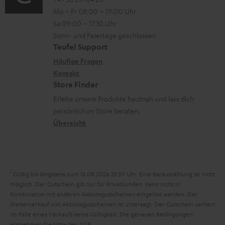
o
i
n
l
Mo – Fr 08:00 – 19:00 Uhr
-
n
o
z
a
Sa 09:00 – 17:30 Uhr
L
t
n
u
Sonn- und Feiertage geschlossen
d
e
a
e
Teufel Support
m
e
x
k
n
Häufige Fragen
V
n
i
Kontakt
t
z
e
Store Finder
k
d
u
r
Erlebe unsere Produkte hautnah und lass dich
o
a
r
s
persönlich im Store beraten.
n
t
G
Übersicht
a
e
a
n
n
r
d
a
1
Gültig bis längstens zum 15.08.2026 23:59 Uhr.
Eine Barauszahlung ist nicht
n
möglich. Der Gutschein gilt nur für Privatkunden. Kann nicht in
Kombination mit anderen Aktionsgutscheinen eingelöst werden. Der
t
Weiterverkauf von Aktionsgutscheinen ist untersagt. Der Gutschein verliert
i
im Falle eines Verkaufs seine Gültigkeit. Die genauen Bedingungen
entnehmen Sie bitte den
AGB
.