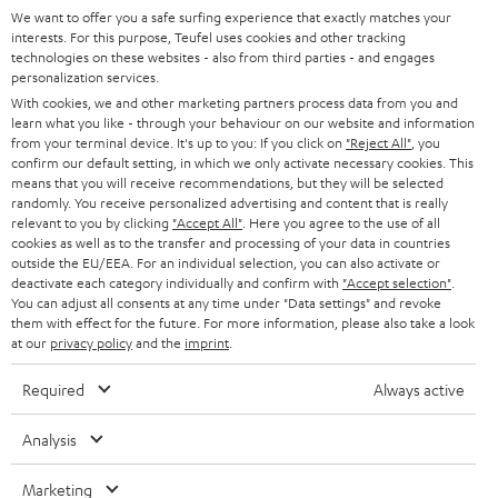
SUPPORT
d
Teufel Onlineshops
We want to offer you a safe surfing experience that exactly matches your
interests. For this purpose, Teufel uses cookies and other tracking
SOUNDBARS
u
KARRIERE
technologies on these websites - also from third parties - and engages
DEUTSCHLAND
personalization services.
n
STEREO
With cookies, we and other marketing partners process data from you and
PRESSE & MARKETING
g
learn what you like - through your behaviour on our website and information
ÖSTERREICH
SMART HOME
from your terminal device. It's up to you: If you click on
"Reject All"
, you
GESCHÄFTSKUNDEN
confirm our default setting, in which we only activate necessary cookies. This
means that you will receive recommendations, but they will be selected
SCHWEIZ
BLUETOOTH-LAUTSPRECHER
PARTNERPROGRAMM
randomly. You receive personalized advertising and content that is really
relevant to you by clicking
"Accept All"
. Here you agree to the use of all
KOPFHÖRER
cookies as well as to the transfer and processing of your data in countries
NIEDERLANDE
BLOG
outside the EU/EEA. For an individual selection, you can also activate or
deactivate each category individually and confirm with
"Accept selection"
.
BLUETOOTH-KOPFHÖRER
NEWSLETTER
You can adjust all consents at any time under "Data settings" and revoke
BELGIEN
them with effect for the future. For more information, please also take a look
STEREOANLAGEN
at our
privacy policy
and the
imprint
.
STORES
FRANKREICH
LAUTSPRECHER
Required
Always active
DEINE VORTEILE BEI TEUFEL
POLEN
ULTIMA-SERIE
Analysis
TEUFEL STORY
Technische Änderungen, Tippfehler und Irrtum vorbehalten. Das auf unseren
IN-EAR-KOPFHÖRER
Marketing
SPANIEN
UNSER MANAGEMENT