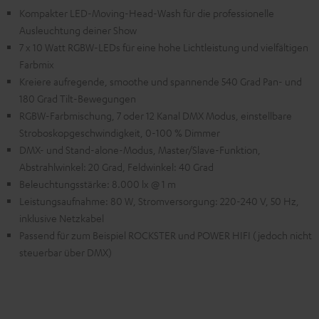
Kompakter LED-Moving-Head-Wash für die professionelle
Ausleuchtung deiner Show
7 x 10 Watt RGBW-LEDs für eine hohe Lichtleistung und vielfältigen
Farbmix
Kreiere aufregende, smoothe und spannende 540 Grad Pan- und
180 Grad Tilt-Bewegungen
RGBW-Farbmischung, 7 oder 12 Kanal DMX Modus, einstellbare
Stroboskopgeschwindigkeit, 0-100 % Dimmer
DMX- und Stand-alone-Modus, Master/Slave-Funktion,
Abstrahlwinkel: 20 Grad, Feldwinkel: 40 Grad
Beleuchtungsstärke: 8.000 lx @ 1 m
Leistungsaufnahme: 80 W, Stromversorgung: 220-240 V, 50 Hz,
inklusive Netzkabel
Passend für zum Beispiel ROCKSTER und POWER HIFI (jedoch nicht
steuerbar über DMX)