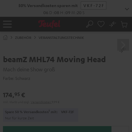
ZUM
50% Versandkosten sparen mit
VKF-72F
NHALT
RINGEN
06
D
:
08
H
:
09
M
:
19
S
No
Abs
Startseite
Suche
Artike
im
ZUBEHÖR
VERANSTALTUNGSTECHNIK
Waren
beamZ MHL74 Moving Head
Mach deine Show groß
Farbe:
Schwarz
174,
€
95
Inkl. MwSt
und zzgl.
Versandkosten
9,99 €
1
Spare 50 % Versandkosten
mit:
VKF-72F
Nur für kurze Zeit