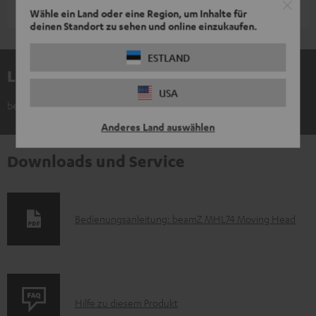
Wähle ein Land oder eine Region, um Inhalte für
deinen Standort zu sehen und online einzukaufen.
ESTLAND
Lieferumfang
USA
beamZ MHL74 Moving Head
Anderes Land auswählen
Downloads und Service
D
Bedienungsanleitung: beamZ MHL74 Moving Head
o
k
u
P
m
Hilfe zu diesem Produkt