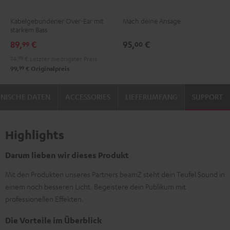
Schwarz
Schwarz
Kabelgebundener Over-Ear mit
Mach deine Ansage
starkem Bass
89,
€
95,
€
99
00
74,
99
€
Letzter niedrigster Preis
99
99,
€
Originalpreis
NISCHE DATEN
ACCESSORIES
LIEFERUMFANG
SUPPORT
Highlights
Darum lieben wir dieses Produkt
Mit den Produkten unseres Partners beamZ steht dein Teufel Sound in
einem noch besseren Licht. Begeistere dein Publikum mit
professionellen Effekten.
Die Vorteile im Überblick